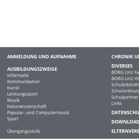
ANMELDUNG UND AUFNAHME
CHRONIK U
DIVERSES
AUSBILDUNGSZWEIGE
BORG Linz Fa
Informatik
BORG Linz Hi
Kommunikation
Schulbibliot
Kunst
Schulordnun
Leistungssport
Schulpartner
Musik
Links
Naturwissenschaft
DATENSCH
Popular- und Computermusik
Sport
DOWNLOA
ELTERNVER
Übergangsstufe