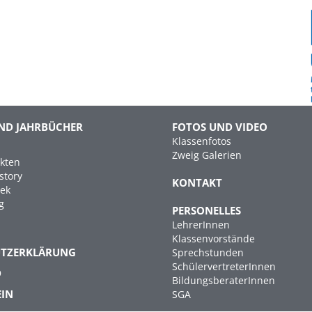
ND JAHRBÜCHER
FOTOS UND VIDEO
Klassenfotos
Zweig Galerien
kten
story
KONTAKT
hek
g
PERSONELLES
LehrerInnen
Klassenvorstände
UTZERKLÄRUNG
Sprechstunden
SchülervertreterInnen
D
BildungsberaterInnen
EIN
SGA