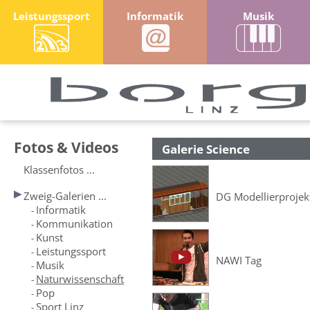
Leistungssport
Informatik
Musik
Fotos & Videos
Galerie Science
Klassenfotos ...
Zweig-Galerien ...
DG Modellierprojek
Informatik
-
Kommunikation
-
Kunst
-
Leistungssport
-
NAWI Tag
Musik
-
Naturwissenschaft
-
Pop
-
Sport Linz
-