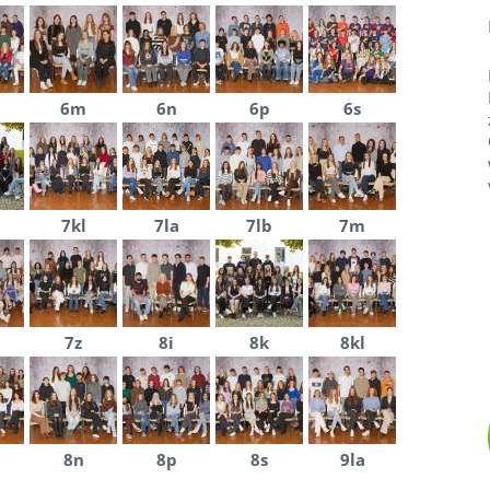
6m
6n
6p
6s
7kl
7la
7lb
7m
7z
8i
8k
8kl
8n
8p
8s
9la