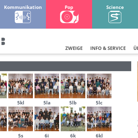
Kommunikation
Pop
Science
ZWEIGE
INFO & SERVICE
Ü
5kl
5la
5lb
5lc
5s
6i
6k
6kl