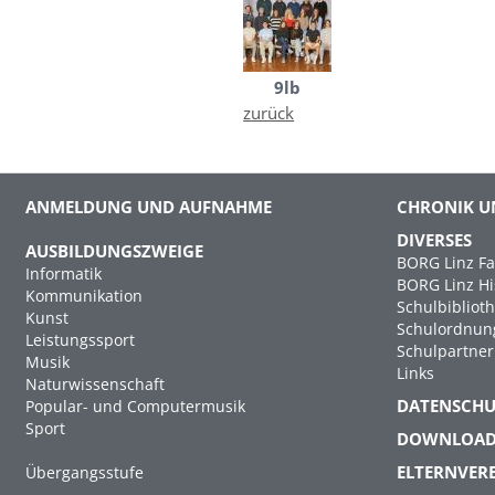
9lb
zurück
ANMELDUNG UND AUFNAHME
CHRONIK U
DIVERSES
AUSBILDUNGSZWEIGE
BORG Linz Fa
Informatik
BORG Linz Hi
Kommunikation
Schulbibliot
Kunst
Schulordnun
Leistungssport
Schulpartner
Musik
Links
Naturwissenschaft
DATENSCH
Popular- und Computermusik
Sport
DOWNLOA
ELTERNVER
Übergangsstufe