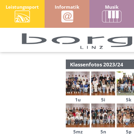
Leistungssport
Informatik
Musik
Klassenfotos 2023/24
1u
5i
5k
5mz
5n
5p