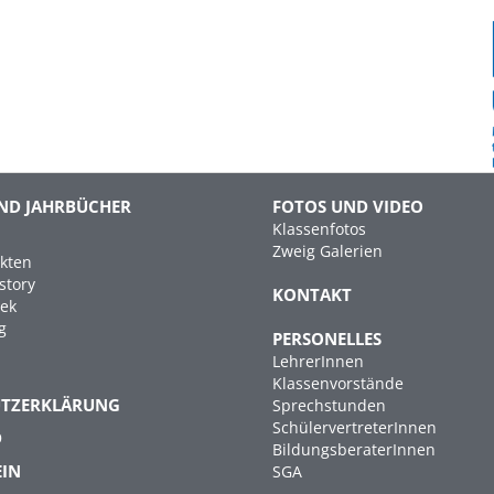
ND JAHRBÜCHER
FOTOS UND VIDEO
Klassenfotos
Zweig Galerien
kten
story
KONTAKT
hek
g
PERSONELLES
LehrerInnen
Klassenvorstände
UTZERKLÄRUNG
Sprechstunden
SchülervertreterInnen
D
BildungsberaterInnen
EIN
SGA