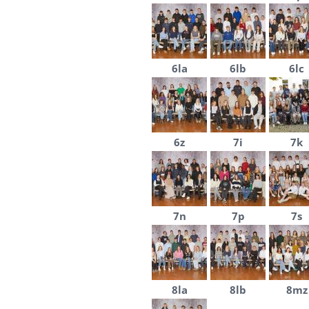
6la
6lb
6lc
6z
7i
7k
7n
7p
7s
8la
8lb
8mz