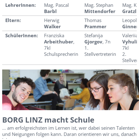
LehrerInnen:
Mag. Pascal
Mag. Stephan
Mag. Kr
Barbl
Mittendorfer
Gratzl
Eltern:
Herwig
Thomas
Leopol
Walker
Prammer
Ginner
SchülerInnen:
Franziska
Stefanija
Valeriia
Arbeithuber
,
Gjorgov
, 7n
Vyhuli
7kl
1.
7kl
Schulsprecherin
Stellvertreterin
2.
Stellver
BORG LINZ macht Schule
... am erfolgreichsten im Lernen ist, wer dabei seinen Talenten
und Neigungen folgen kann. Daran orientieren wir uns, danach