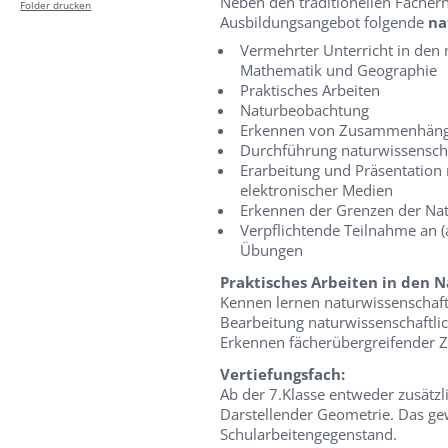
Neben den traditionellen Fäche
Folder drucken
Ausbildungsangebot folgende
na
Vermehrter Unterricht in den 
Mathematik und Geographie
Praktisches Arbeiten
Naturbeobachtung
Erkennen von Zusammenhän
Durchführung naturwissenscha
Erarbeitung und Präsentation 
elektronischer Medien
Erkennen der Grenzen der Na
Verpflichtende Teilnahme an 
Übungen
Praktisches Arbeiten in den 
Kennen lernen naturwissenschaf
Bearbeitung naturwissenschaftlic
Erkennen fächerübergreifende
Vertiefungsfach:
Ab der 7.Klasse entweder zusätz
Darstellender Geometrie. Das gew
Schularbeitengegenstand.