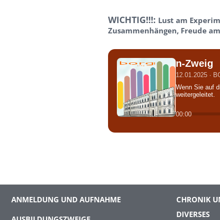
WICHTIG!!!:
Lust am Experim
Zusammenhängen, Freude am s
n-Zweig
12.01.2025 · 
Wenn Sie auf d
weitergeleitet.
00:00
ANMELDUNG UND AUFNAHME
CHRONIK U
DIVERSES
AUSBILDUNGSZWEIGE