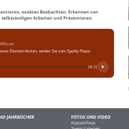
entieren, exaktes Beobachten, Erkennen von
elbständigen Arbeiten und Präsentieren.
BORGcast
ieses Element klicken, werden Sie zum Spotify-Player
04:31
ND JAHRBÜCHER
FOTOS UND VIDEO
Klassenfotos
Zweig Galerien