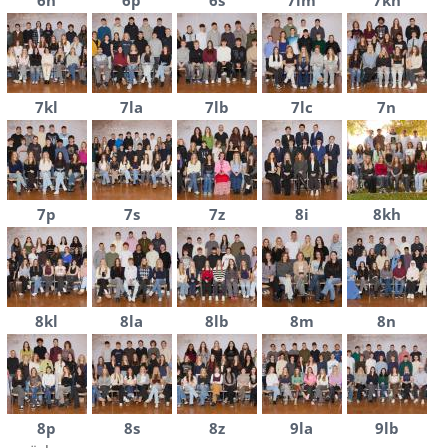
6n
6p
6s
7im
7kh
7kl
7la
7lb
7lc
7n
7p
7s
7z
8i
8kh
8kl
8la
8lb
8m
8n
8p
8s
8z
9la
9lb