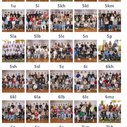
1u
5i
5kh
5kl
5km
5la
5lb
5lc
5n
5p
5sh
5sl
5z
6i
6kh
6kl
6la
6lb
6lc
6mz