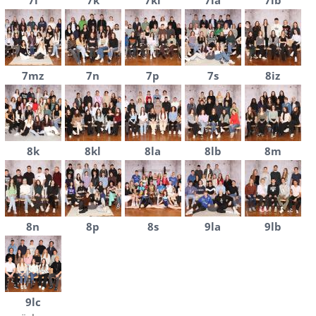
7i
7k
7kl
7la
7lb
7mz
7n
7p
7s
8iz
8k
8kl
8la
8lb
8m
8n
8p
8s
9la
9lb
9lc