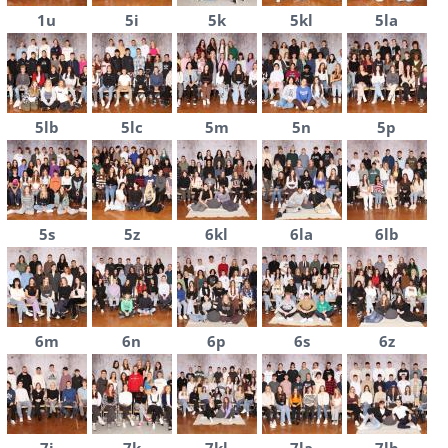
1u
5i
5k
5kl
5la
5lb
5lc
5m
5n
5p
5s
5z
6kl
6la
6lb
6m
6n
6p
6s
6z