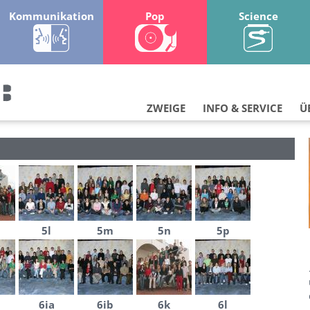
Kommunikation
Pop
Science
ZWEIGE
INFO & SERVICE
Ü
5l
5m
5n
5p
6ia
6ib
6k
6l