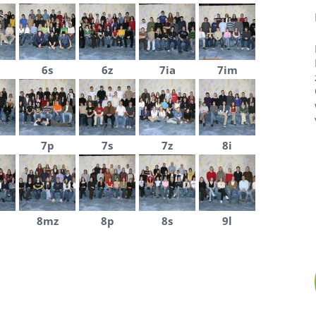
6s
6z
7ia
7im
7p
7s
7z
8i
8mz
8p
8s
9l