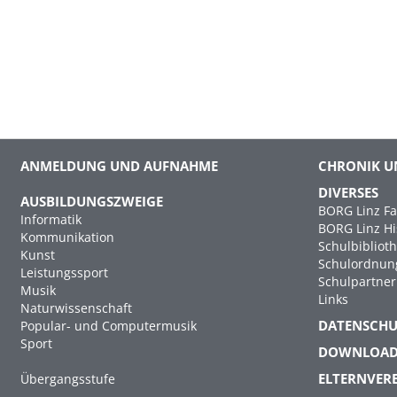
ANMELDUNG UND AUFNAHME
CHRONIK U
DIVERSES
AUSBILDUNGSZWEIGE
BORG Linz Fa
Informatik
BORG Linz Hi
Kommunikation
Schulbibliot
Kunst
Schulordnun
Leistungssport
Schulpartner
Musik
Links
Naturwissenschaft
DATENSCH
Popular- und Computermusik
Sport
DOWNLOA
ELTERNVER
Übergangsstufe