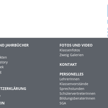
ND JAHRBÜCHER
FOTOS UND VIDEO
Klassenfotos
Zweig Galerien
kten
story
KONTAKT
hek
g
PERSONELLES
LehrerInnen
Klassenvorstände
UTZERKLÄRUNG
Sprechstunden
SchülervertreterInnen
D
BildungsberaterInnen
EIN
SGA