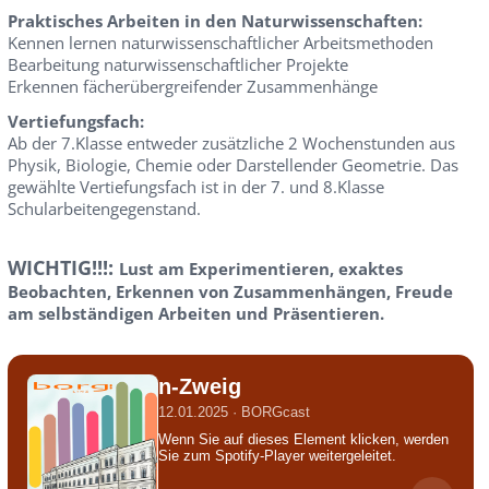
Praktisches Arbeiten in den Naturwissenschaften:
Kennen lernen naturwissenschaftlicher Arbeitsmethoden
Bearbeitung naturwissenschaftlicher Projekte
Erkennen fächerübergreifender Zusammenhänge
Vertiefungsfach:
Ab der 7.Klasse entweder zusätzliche 2 Wochenstunden aus
Physik, Biologie, Chemie oder Darstellender Geometrie. Das
gewählte Vertiefungsfach ist in der 7. und 8.Klasse
Schularbeitengegenstand.
WICHTIG!!!:
Lust am Experimentieren, exaktes
Beobachten, Erkennen von Zusammenhängen, Freude
am selbständigen Arbeiten und Präsentieren.
n-Zweig
12.01.2025 · BORGcast
Wenn Sie auf dieses Element klicken, werden
Sie zum Spotify-Player weitergeleitet.