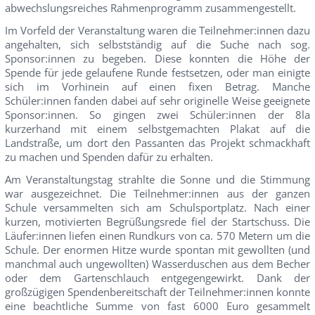
abwechslungsreiches Rahmenprogramm zusammengestellt.
Im Vorfeld der Veranstaltung waren die Teilnehmer:innen dazu
angehalten, sich selbstständig auf die Suche nach sog.
Sponsor:innen zu begeben. Diese konnten die Höhe der
Spende für jede gelaufene Runde festsetzen, oder man einigte
sich im Vorhinein auf einen fixen Betrag. Manche
Schüler:innen fanden dabei auf sehr originelle Weise geeignete
Sponsor:innen. So gingen zwei Schüler:innen der 8la
kurzerhand mit einem selbstgemachten Plakat auf die
Landstraße, um dort den Passanten das Projekt schmackhaft
zu machen und Spenden dafür zu erhalten.
Am Veranstaltungstag strahlte die Sonne und die Stimmung
war ausgezeichnet. Die Teilnehmer:innen aus der ganzen
Schule versammelten sich am Schulsportplatz. Nach einer
kurzen, motivierten Begrüßungsrede fiel der Startschuss. Die
Läufer:innen liefen einen Rundkurs von ca. 570 Metern um die
Schule. Der enormen Hitze wurde spontan mit gewollten (und
manchmal auch ungewollten) Wasserduschen aus dem Becher
oder dem Gartenschlauch entgegengewirkt. Dank der
großzügigen Spendenbereitschaft der Teilnehmer:innen konnte
eine beachtliche Summe von fast 6000 Euro gesammelt