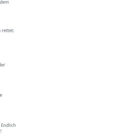
 dem
rettet:
der
ie
 Endlich
!