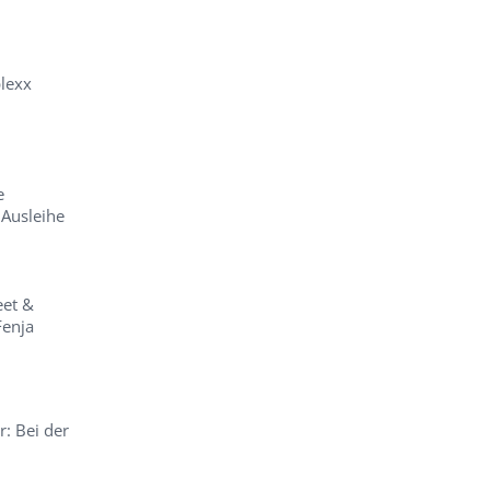
plexx
e
 Ausleihe
eet &
Fenja
: Bei der