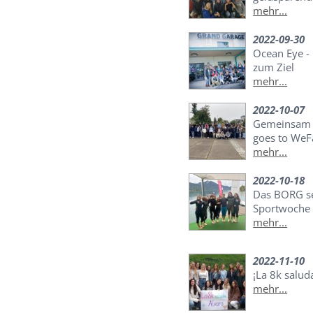
mehr...
2022-09-30
Ocean Eye -
zum Ziel
mehr...
2022-10-07
Gemeinsam n
goes to WeF
mehr...
2022-10-18
Das BORG set
Sportwoche
mehr...
2022-11-10
¡La 8k salud
mehr...