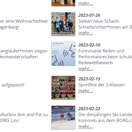
mehr...
2023-01-26
er eine Weihnachtsfeier
Sieben neue Schach-
genberg!
Schiedsrichter*innen am 
mehr...
2023-02-10
angläufer*innen siegen
Fulminante Reden und
desmeisterschaften
Performances beim schuli
Redewettbewerb
mehr...
2023-02-15
 aufgepasst!
Sportfest der S-Klassen
mehr...
2023-02-22
ulturbox Ann and Pat zu
Die diesjährigen Ski-Land
BORG Linz
kommen aus dem BORG L
mehr...