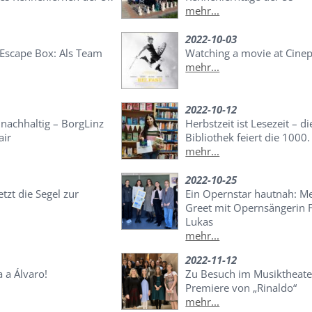
mehr...
2022-10-03
 Escape Box: Als Team
Watching a movie at Cine
mehr...
2022-10-12
achhaltig – BorgLinz
Herbstzeit ist Lesezeit – di
air
Bibliothek feiert die 1000.
mehr...
2022-10-25
zt die Segel zur
Ein Opernstar hautnah: M
Greet mit Opernsängerin 
Lukas
mehr...
2022-11-12
a a Álvaro!
Zu Besuch im Musiktheater
Premiere von „Rinaldo“
mehr...