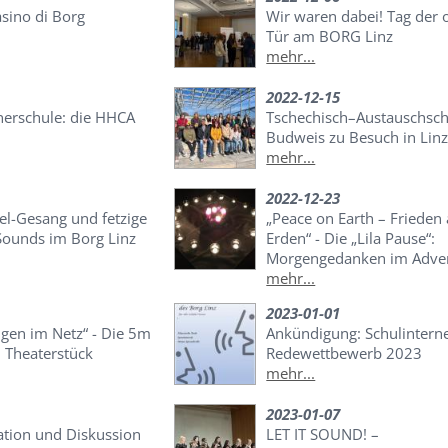
asino di Borg
Wir waren dabei! Tag der 
Tür am BORG Linz
mehr...
2022-12-15
nerschule: die HHCA
Tschechisch–Austauschsch
Budweis zu Besuch in Linz
mehr...
2022-12-23
el-Gesang und fetzige
„Peace on Earth – Frieden 
Sounds im Borg Linz
Erden“ - Die „Lila Pause“:
Morgengedanken im Adve
mehr...
2023-01-01
gen im Netz“ - Die 5m
Ankündigung: Schulintern
n Theaterstück
Redewettbewerb 2023
mehr...
2023-01-07
ation und Diskussion
LET IT SOUND! –