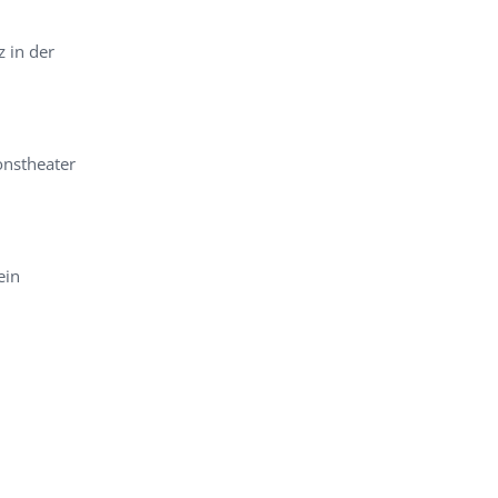
 in der
onstheater
ein