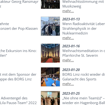
dakteur Georg Ransmayr
Weihnachtsstimmung mit
z
Musikzweig
mehr...
2023-01-13
sehnte
Wenn Radioaktivität Leben 
onzert der Pop-Klassen
Strahlenphysik in der
Nuklearmedizin
mehr...
2023-01-16
che Exkursion ins Kino:
Weihnachtsmeditation in 
ilen“
Pfarrkirche St. Severin
mehr...
2023-01-20
t mit dem Sponsor der
BORG Linz rockt wieder d
uppe des BORG Linz
Galanacht des Sports
mehr...
2023-01-25
n Adventengel des
„Nie ohne mein Team(s)“ –
Lila Pause-Team“ 2022
wieder ein Hagenborg-Ball