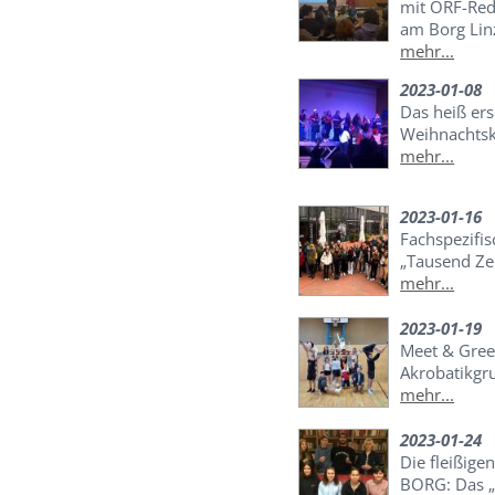
mit ORF-Re
am Borg Lin
mehr...
2023-01-08
Das heiß er
Weihnachtsk
mehr...
2023-01-16
Fachspezifis
„Tausend Ze
mehr...
2023-01-19
Meet & Gree
Akrobatikgr
mehr...
2023-01-24
Die fleißige
BORG: Das „