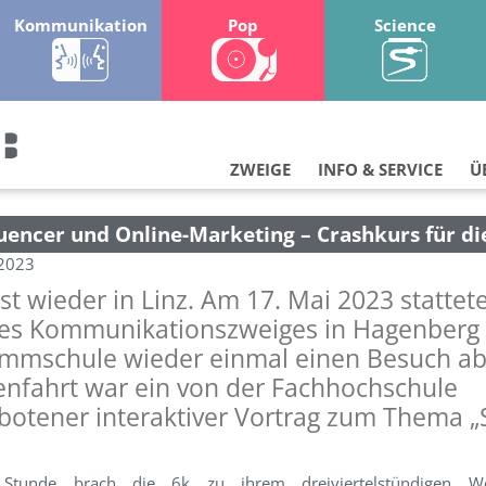
Kommunikation
Pop
Science
ZWEIGE
INFO & SERVICE
Ü
luencer und Online-Marketing – Crashkurs für di
.2023
t wieder in Linz. Am 17. Mai 2023 stattete
des Kommunikationszweiges in Hagenberg
ammschule wieder einmal einen Besuch ab
enfahrt war ein von der Fachhochschule
otener interaktiver Vortrag zum Thema „
n Stunde brach die 6k zu ihrem dreiviertelstündigen 