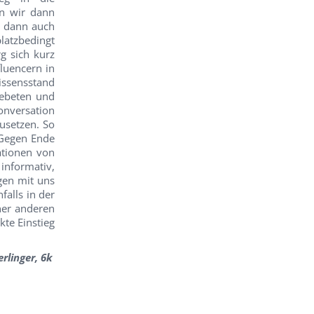
en wir dann
s dann auch
platzbedingt
g sich kurz
fluencern in
issensstand
gebeten und
onversation
usetzen. So
 Gegen Ende
ationen von
 informativ,
gen mit uns
falls in der
ner anderen
kte Einstieg
rlinger, 6k