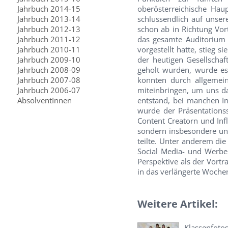
Jahrbuch 2014-15
oberösterreichische Hau
Jahrbuch 2013-14
schlussendlich auf unse
Jahrbuch 2012-13
schon ab in Richtung Vort
Jahrbuch 2011-12
das gesamte Auditorium 
Jahrbuch 2010-11
vorgestellt hatte, stieg 
Jahrbuch 2009-10
der heutigen Gesellscha
Jahrbuch 2008-09
geholt wurden, wurde e
Jahrbuch 2007-08
konnten durch allgemein
Jahrbuch 2006-07
miteinbringen, um uns d
AbsolventInnen
entstand, bei manchen In
wurde der Präsentationss
Content Creatorn und Infl
sondern insbesondere unt
teilte. Unter anderem die
Social Media- und Werbeb
Perspektive als der Vortra
in das verlängerte Wochen
Weitere Artikel:
Klassenfoto