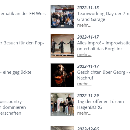
2022-11-13
hematik an der FH Wels
Teamworking-Day der 7mz
Grand Garage
mehr...
2022-11-17
er Besuch für den Pop-
Alles Impro! – Improvisati
unterhält das BorgLinz
mehr...
2022-11-17
 eine geglückte
Geschichten über Georg - 
Nachruf
mehr...
2022-11-29
rosscountry-
Tag der offenen Tür am
n dominieren
HagenBORG
erschaften
mehr...
2022-12-06