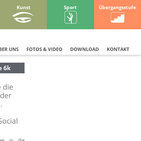
Kunst
Sport
Übergangsstufe
BER UNS
FOTOS & VIDEO
DOWNLOAD
KONTAKT
e 6k
 die
 der
.
Social
Weg in die