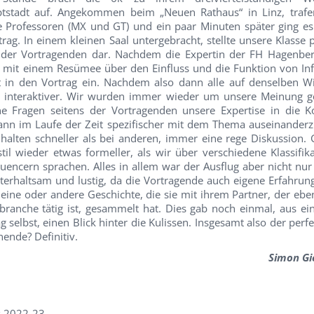
ptstadt auf. Angekommen beim „Neuen Rathaus“ in Linz, traf
re Professoren (MX und GT) und ein paar Minuten später ging e
rag. In einem kleinen Saal untergebracht, stellte unsere Klasse 
der Vortragenden dar. Nachdem die Expertin der FH Hagenber
sie mit einem Resümee über den Einfluss und die Funktion von In
ft in den Vortrag ein. Nachdem also dann alle auf denselben W
s interaktiver. Wir wurden immer wieder um unsere Meinung 
e Fragen seitens der Vortragenden unsere Expertise in die K
ann im Laufe der Zeit spezifischer mit dem Thema auseinanderz
halten schneller als bei anderen, immer eine rege Diskussion.
til wieder etwas formeller, als wir über verschiedene Klassifik
uencern sprachen. Alles in allem war der Ausflug aber nicht nur
erhaltsam und lustig, da die Vortragende auch eigene Erfahrun
 eine oder andere Geschichte, die sie mit ihrem Partner, der eben
ranche tätig ist, gesammelt hat. Dies gab noch einmal, aus ei
g selbst, einen Blick hinter die Kulissen. Insgesamt also der perfe
ende? Definitiv.
Simon Gie
s 2022-23