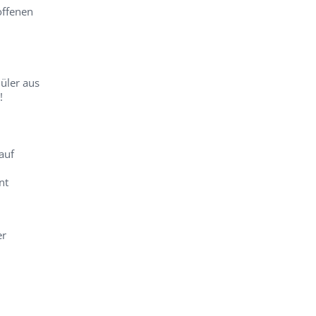
offenen
üler aus
!
auf
nt
er