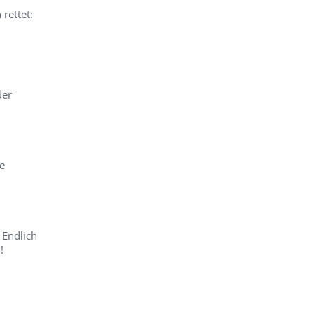
rettet:
der
ie
 Endlich
!