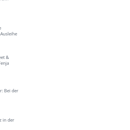
e
 Ausleihe
eet &
Fenja
: Bei der
 in der