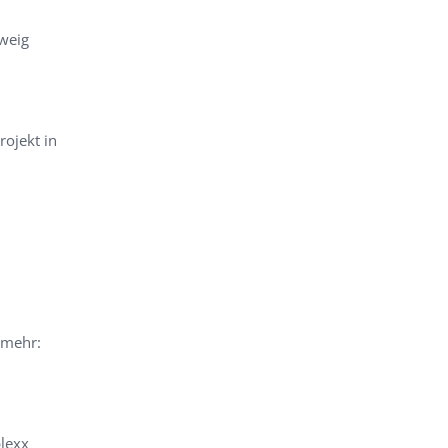
weig
rojekt in
 mehr:
plexx