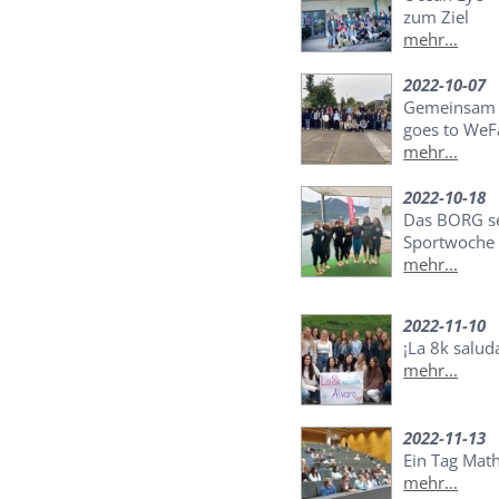
zum Ziel
mehr...
2022-10-07
Gemeinsam n
goes to WeF
mehr...
2022-10-18
Das BORG set
Sportwoche
mehr...
2022-11-10
¡La 8k salud
mehr...
2022-11-13
Ein Tag Mat
mehr...