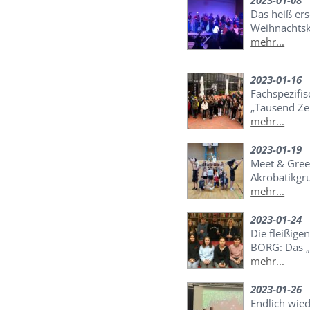
2023-01-08
Das heiß er
Weihnachtsk
mehr...
2023-01-16
Fachspezifis
„Tausend Ze
mehr...
2023-01-19
Meet & Gree
Akrobatikgr
mehr...
2023-01-24
Die fleißige
BORG: Das „
mehr...
2023-01-26
Endlich wied