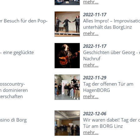
mehr...
2022-11-17
er Besuch für den Pop-
Alles Impro! – Improvisati
unterhält das BorgLinz
mehr...
2022-11-17
 eine geglückte
Geschichten über Georg - 
Nachruf
mehr...
2022-11-29
rosscountry-
Tag der offenen Tür am
n dominieren
HagenBORG
erschaften
mehr...
2022-12-06
asino di Borg
Wir waren dabei! Tag der 
Tür am BORG Linz
mehr...