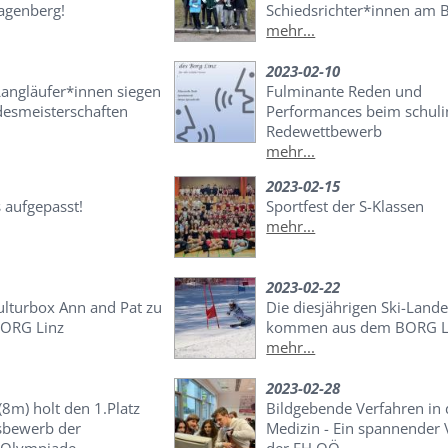
genberg!
Schiedsrichter*innen am 
mehr...
2023-02-10
angläufer*innen siegen
Fulminante Reden und
desmeisterschaften
Performances beim schuli
Redewettbewerb
mehr...
2023-02-15
 aufgepasst!
Sportfest der S-Klassen
mehr...
2023-02-22
ulturbox Ann and Pat zu
Die diesjährigen Ski-Land
BORG Linz
kommen aus dem BORG L
mehr...
2023-02-28
 (8m) holt den 1.Platz
Bildgebende Verfahren in 
sbewerb der
Medizin - Ein spannender 