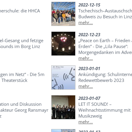
2022-12-15
nerschule: die HHCA
Tschechisch–Austauschsch
Budweis zu Besuch in Linz
mehr...
2022-12-23
el-Gesang und fetzige
„Peace on Earth – Frieden 
Sounds im Borg Linz
Erden“ - Die „Lila Pause“:
Morgengedanken im Adve
mehr...
2023-01-01
gen im Netz“ - Die 5m
Ankündigung: Schulintern
n Theaterstück
Redewettbewerb 2023
mehr...
2023-01-07
ation und Diskussion
LET IT SOUND! –
dakteur Georg Ransmayr
Weihnachtsstimmung mit
z
Musikzweig
mehr...