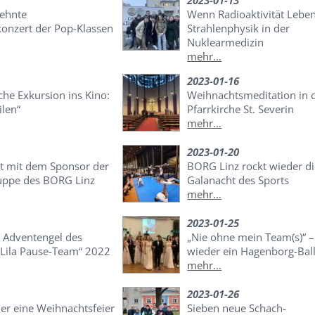
2023-01-13
sehnte
Wenn Radioaktivität Leben 
onzert der Pop-Klassen
Strahlenphysik in der
Nuklearmedizin
mehr...
2023-01-16
che Exkursion ins Kino:
Weihnachtsmeditation in 
ilen“
Pfarrkirche St. Severin
mehr...
2023-01-20
t mit dem Sponsor der
BORG Linz rockt wieder d
uppe des BORG Linz
Galanacht des Sports
mehr...
2023-01-25
n Adventengel des
„Nie ohne mein Team(s)“ –
Lila Pause-Team“ 2022
wieder ein Hagenborg-Ball
mehr...
2023-01-26
er eine Weihnachtsfeier
Sieben neue Schach-