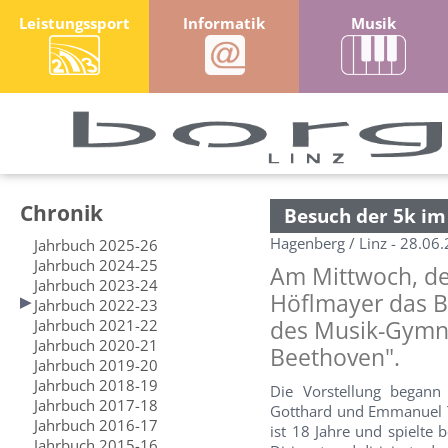
Leistungssport
Informatik
Musik
Chronik
Besuch der 5k i
Hagenberg / Linz - 28.06
Jahrbuch 2025-26
Jahrbuch 2024-25
Am Mittwoch, de
Jahrbuch 2023-24
Höflmayer das B
Jahrbuch 2022-23
Jahrbuch 2021-22
des Musik-Gymn
Jahrbuch 2020-21
Beethoven".
Jahrbuch 2019-20
Jahrbuch 2018-19
Die Vorstellung begann
Jahrbuch 2017-18
Gotthard und Emmanuel T
Jahrbuch 2016-17
ist 18 Jahre und spielte
Jahrbuch 2015-16