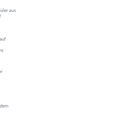
üler aus
!
auf
nt
er
 dem