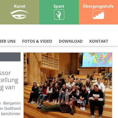
Kunst
Sport
Übergangsstufe
BER UNS
FOTOS & VIDEO
DOWNLOAD
KONTAKT
ssor
tellung
g van
n Benjamin
in Gotthard
in berühmter