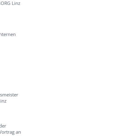
BORG Linz
nternen
esmeister
inz
der
Vortrag an