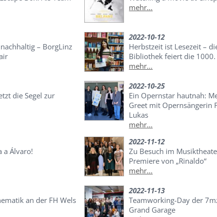
mehr...
2022-10-12
achhaltig – BorgLinz
Herbstzeit ist Lesezeit – di
air
Bibliothek feiert die 1000.
mehr...
2022-10-25
zt die Segel zur
Ein Opernstar hautnah: M
Greet mit Opernsängerin 
Lukas
mehr...
2022-11-12
a a Álvaro!
Zu Besuch im Musiktheater
Premiere von „Rinaldo“
mehr...
2022-11-13
hematik an der FH Wels
Teamworking-Day der 7mz
Grand Garage