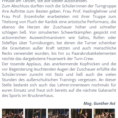
Freude am Tanzen, die alle sieben ausstrahlten.
Zum Abschluss durften noch die Schüler:innen der Turngruppe
ihre Auftritte zum Besten geben. Frau Prof. Haslinglehner und
Frau Prof. Enzenhofer erarbeiteten mit ihrer Truppe zum
Titelsong von Fluch der Karibik eine artistische Performanz, die
ebenso die Herzen der Zuschauer höher und schneller
schlagen ließ. Von simulierten Schwertkämpfen gespickt mit
actionreichen Ausweichmanövern wie Saltos, Rollen oder
Sideflips über Turnübungen, bei denen die Turner scheinbar
die Gravitation außer Kraft setzten und auch menschliche
Recks verwendet wurden, bis hin zu Paarakrobatikelementen
reichte das dargebotene Feuerwerk der Turn-Crew.
Der tosende Applaus, das anerkennende Kopfnicken und die
vor Begeisterung leuchtenden Augen der Zuschauer erfüllte die
Schüler:innen zurecht mit Stolz und ließ auch die vielen
Stunden des außerschulischen Trainings vergessen. An dieser
Stelle bedankt sich auch das Lehrer:innenteam nochmals für
euren Einsatz und freut sich bereits auf die nächste Galanacht
des Sports im Brucknerhaus.
Mag. Gunther Ast