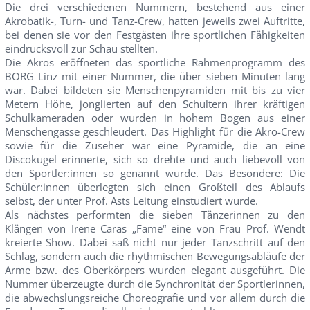
Die drei verschiedenen Nummern, bestehend aus einer
Akrobatik-, Turn- und Tanz-Crew, hatten jeweils zwei Auftritte,
bei denen sie vor den Festgästen ihre sportlichen Fähigkeiten
eindrucksvoll zur Schau stellten.
Die Akros eröffneten das sportliche Rahmenprogramm des
BORG Linz mit einer Nummer, die über sieben Minuten lang
war. Dabei bildeten sie Menschenpyramiden mit bis zu vier
Metern Höhe, jonglierten auf den Schultern ihrer kräftigen
Schulkameraden oder wurden in hohem Bogen aus einer
Menschengasse geschleudert. Das Highlight für die Akro-Crew
sowie für die Zuseher war eine Pyramide, die an eine
Discokugel erinnerte, sich so drehte und auch liebevoll von
den Sportler:innen so genannt wurde. Das Besondere: Die
Schüler:innen überlegten sich einen Großteil des Ablaufs
selbst, der unter Prof. Asts Leitung einstudiert wurde.
Als nächstes performten die sieben Tänzerinnen zu den
Klängen von Irene Caras „Fame“ eine von Frau Prof. Wendt
kreierte Show. Dabei saß nicht nur jeder Tanzschritt auf den
Schlag, sondern auch die rhythmischen Bewegungsabläufe der
Arme bzw. des Oberkörpers wurden elegant ausgeführt. Die
Nummer überzeugte durch die Synchronität der Sportlerinnen,
die abwechslungsreiche Choreografie und vor allem durch die