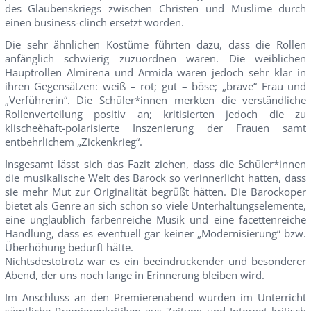
des Glaubenskriegs zwischen Christen und Muslime durch
einen business-clinch ersetzt worden.
Die sehr ähnlichen Kostüme führten dazu, dass die Rollen
anfänglich schwierig zuzuordnen waren. Die weiblichen
Hauptrollen Almirena und Armida waren jedoch sehr klar in
ihren Gegensätzen: weiß – rot; gut – böse; „brave“ Frau und
„Verführerin“. Die Schüler*innen merkten die verständliche
Rollenverteilung positiv an; kritisierten jedoch die zu
klischeèhaft-polarisierte Inszenierung der Frauen samt
entbehrlichem „Zickenkrieg“.
Insgesamt lässt sich das Fazit ziehen, dass die Schüler*innen
die musikalische Welt des Barock so verinnerlicht hatten, dass
sie mehr Mut zur Originalität begrüßt hätten. Die Barockoper
bietet als Genre an sich schon so viele Unterhaltungselemente,
eine unglaublich farbenreiche Musik und eine facettenreiche
Handlung, dass es eventuell gar keiner „Modernisierung“ bzw.
Überhöhung bedurft hätte.
Nichtsdestotrotz war es ein beeindruckender und besonderer
Abend, der uns noch lange in Erinnerung bleiben wird.
Im Anschluss an den Premierenabend wurden im Unterricht
sämtliche Premierenkritiken aus Zeitung und Internet kritisch