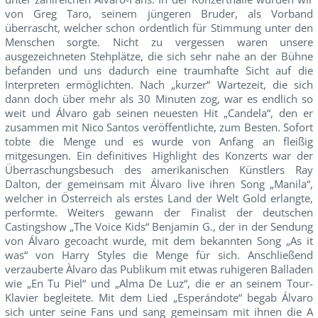
von Greg Taro, seinem jüngeren Bruder, als Vorband
überrascht, welcher schon ordentlich für Stimmung unter den
Menschen sorgte. Nicht zu vergessen waren unsere
ausgezeichneten Stehplätze, die sich sehr nahe an der Bühne
befanden und uns dadurch eine traumhafte Sicht auf die
Interpreten ermöglichten. Nach „kurzer“ Wartezeit, die sich
dann doch über mehr als 30 Minuten zog, war es endlich so
weit und Álvaro gab seinen neuesten Hit „Candela“, den er
zusammen mit Nico Santos veröffentlichte, zum Besten. Sofort
tobte die Menge und es wurde von Anfang an fleißig
mitgesungen. Ein definitives Highlight des Konzerts war der
Überraschungsbesuch des amerikanischen Künstlers Ray
Dalton, der gemeinsam mit Álvaro live ihren Song „Manila“,
welcher in Österreich als erstes Land der Welt Gold erlangte,
performte. Weiters gewann der Finalist der deutschen
Castingshow „The Voice Kids“ Benjamin G., der in der Sendung
von Álvaro gecoacht wurde, mit dem bekannten Song „As it
was“ von Harry Styles die Menge für sich. Anschließend
verzauberte Àlvaro das Publikum mit etwas ruhigeren Balladen
wie „En Tu Piel“ und „Alma De Luz“, die er an seinem Tour-
Klavier begleitete. Mit dem Lied „Esperándote“ begab Álvaro
sich unter seine Fans und sang gemeinsam mit ihnen die A