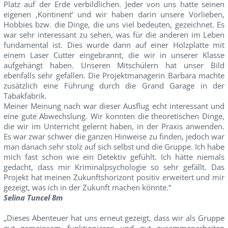
Platz auf der Erde verbildlichen. Jeder von uns hatte seinen
eigenen ‚Kontinent‘ und wir haben darin unsere Vorlieben,
Hobbies bzw. die Dinge, die uns viel bedeuten, gezeichnet. Es
war sehr interessant zu sehen, was für die anderen im Leben
fundamental ist. Dies wurde dann auf einer Holzplatte mit
einem Laser Cutter eingebrannt, die wir in unserer Klasse
aufgehängt haben. Unseren Mitschülern hat unser Bild
ebenfalls sehr gefallen. Die Projektmanagerin Barbara machte
zusätzlich eine Führung durch die Grand Garage in der
Tabakfabrik.
Meiner Meinung nach war dieser Ausflug echt interessant und
eine gute Abwechslung. Wir konnten die theoretischen Dinge,
die wir im Unterricht gelernt haben, in der Praxis anwenden.
Es war zwar schwer die ganzen Hinweise zu finden, jedoch war
man danach sehr stolz auf sich selbst und die Gruppe. Ich habe
mich fast schon wie ein Detektiv gefühlt. Ich hätte niemals
gedacht, dass mir Kriminalpsychologie so sehr gefällt. Das
Projekt hat meinen Zukunftshorizont positiv erweitert und mir
gezeigt, was ich in der Zukunft machen könnte.“
Selina Tuncel 8m
„Dieses Abenteuer hat uns erneut gezeigt, dass wir als Gruppe
gut gemeinsam funktionieren und gut zusammenarbeiten