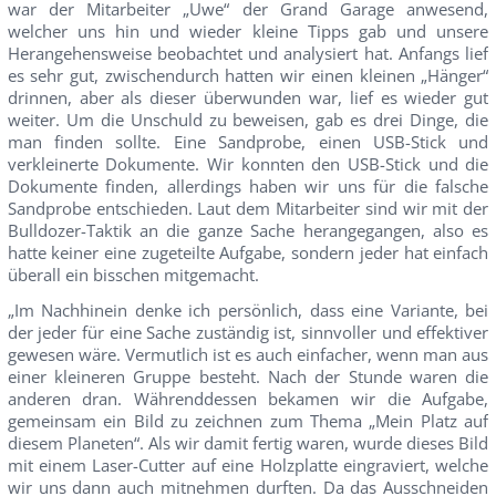
war der Mitarbeiter „Uwe“ der Grand Garage anwesend,
welcher uns hin und wieder kleine Tipps gab und unsere
Herangehensweise beobachtet und analysiert hat. Anfangs lief
es sehr gut, zwischendurch hatten wir einen kleinen „Hänger“
drinnen, aber als dieser überwunden war, lief es wieder gut
weiter. Um die Unschuld zu beweisen, gab es drei Dinge, die
man finden sollte. Eine Sandprobe, einen USB-Stick und
verkleinerte Dokumente. Wir konnten den USB-Stick und die
Dokumente finden, allerdings haben wir uns für die falsche
Sandprobe entschieden. Laut dem Mitarbeiter sind wir mit der
Bulldozer-Taktik an die ganze Sache herangegangen, also es
hatte keiner eine zugeteilte Aufgabe, sondern jeder hat einfach
überall ein bisschen mitgemacht.
„Im Nachhinein denke ich persönlich, dass eine Variante, bei
der jeder für eine Sache zuständig ist, sinnvoller und effektiver
gewesen wäre. Vermutlich ist es auch einfacher, wenn man aus
einer kleineren Gruppe besteht. Nach der Stunde waren die
anderen dran. Währenddessen bekamen wir die Aufgabe,
gemeinsam ein Bild zu zeichnen zum Thema „Mein Platz auf
diesem Planeten“. Als wir damit fertig waren, wurde dieses Bild
mit einem Laser-Cutter auf eine Holzplatte eingraviert, welche
wir uns dann auch mitnehmen durften. Da das Ausschneiden