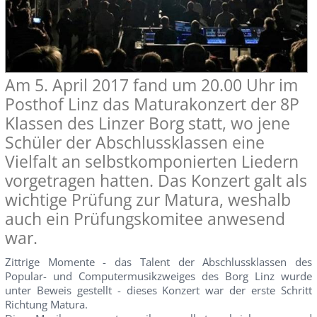
Am 5. April 2017 fand um 20.00 Uhr im
Posthof Linz das Maturakonzert der 8P
Klassen des Linzer Borg statt, wo jene
Schüler der Abschlussklassen eine
Vielfalt an selbstkomponierten Liedern
vorgetragen hatten. Das Konzert galt als
wichtige Prüfung zur Matura, weshalb
auch ein Prüfungskomitee anwesend
war.
Zittrige Momente - das Talent der Abschlussklassen des
Popular- und Computermusikzweiges des Borg Linz wurde
unter Beweis gestellt - dieses Konzert war der erste Schritt
Richtung Matura.