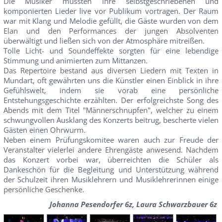
Die Musiker mussten ihre selbstgeschriebenen und
komponierten Lieder live vor Publikum vortragen. Der Raum
war mit Klang und Melodie gefüllt, die Gäste wurden von dem
Elan und den Performances der jungen Absolventen
überwältigt und ließen sich von der Atmosphäre mitreißen.
Tolle Licht- und Soundeffekte sorgten für eine lebendige
Stimmung und animierten zum Mittanzen.
Das Repertoire bestand aus diversen Liedern mit Texten in
Mundart, oft gewährten uns die Künstler einen Einblick in ihre
Gefühlswelt, indem sie vorab eine persönliche
Entstehungsgeschichte erzählten. Der erfolgreichste Song des
Abends mit dem Titel "Männerschnupfen", welcher zu einem
schwungvollen Ausklang des Konzerts beitrug, bescherte vielen
Gästen einen Ohrwurm.
Neben einem Prüfungskomitee waren auch zur Freude der
Veranstalter vielerlei andere Ehrengäste anwesend. Nachdem
das Konzert vorbei war, überreichten die Schüler als
Dankeschön für die Begleitung und Unterstützung während
der Schulzeit ihren Musiklehrern und Musiklehrerinnen einige
persönliche Geschenke.
Johanna Pesendorfer 6z, Laura Schwarzbauer 6z