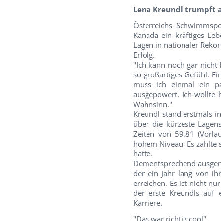
Lena Kreundl trumpft a
Österreichs Schwimmspo
Kanada ein kräftiges Le
Lagen in nationaler Reko
Erfolg.
"Ich kann noch gar nicht f
so großartiges Gefühl. Fi
muss ich einmal ein pa
ausgepowert. Ich wollte
Wahnsinn."
Kreundl stand erstmals in
über die kürzeste Lagen
Zeiten von 59,81 (Vorlau
hohem Niveau. Es zahlte s
hatte.
Dementsprechend ausgeruh
der ein Jahr lang von ih
erreichen. Es ist nicht n
der erste Kreundls auf 
Karriere.
"Das war richtig cool"