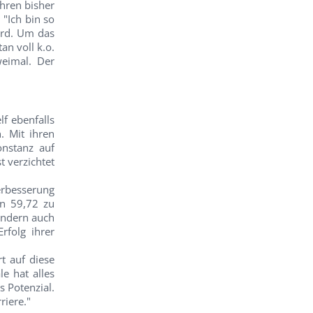
hren bisher
 "Ich bin so
kord. Um das
an voll k.o.
weimal. Der
f ebenfalls
. Mit ihren
onstanz auf
t verzichtet
erbesserung
on 59,72 zu
sondern auch
rfolg ihrer
t auf diese
le hat alles
s Potenzial.
riere."