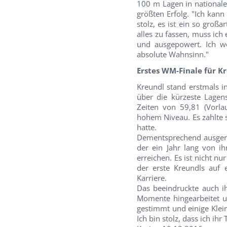
100 m Lagen in nationale
größten Erfolg. "Ich kann 
stolz, es ist ein so groß
alles zu fassen, muss ich
und ausgepowert. Ich w
absolute Wahnsinn."
Erstes WM-Finale für K
Kreundl stand erstmals i
über die kürzeste Lagen
Zeiten von 59,81 (Vorla
hohem Niveau. Es zahlte s
hatte.
Dementsprechend ausgeruh
der ein Jahr lang von i
erreichen. Es ist nicht n
der erste Kreundls auf 
Karriere.
Das beeindruckte auch ih
Momente hingearbeitet un
gestimmt und einige Klei
Ich bin stolz, dass ich ihr