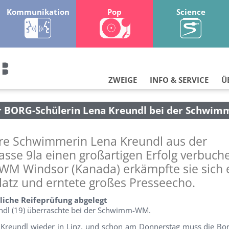
Kommunikation
Pop
Science
ZWEIGE
INFO & SERVICE
Ü
er BORG-Schülerin Lena Kreundl bei der Schwi
re Schwimmerin Lena Kreundl aus der
asse 9la einen großartigen Erfolg verbuch
 WM Windsor (Kanada) erkämpfte sie sich 
latz und erntete großes Presseecho.
tliche Reifeprüfung abgelegt
ndl (19) überraschte bei der Schwimm-WM.
 Kreundl wieder in Linz, und schon am Donnerstag muss die Bor