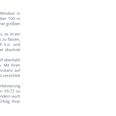
 Windsor in
 über 100 m
sher größten
, es ist ein
s zu fassen,
l k.o. und
er absolute
lf ebenfalls
. Mit ihren
onstanz auf
t verzichtet
Verbesserung
on 59,72 zu
sondern auch
rfolg ihrer