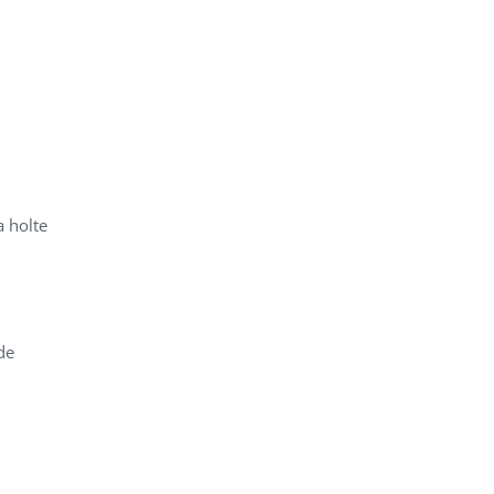
 holte
de