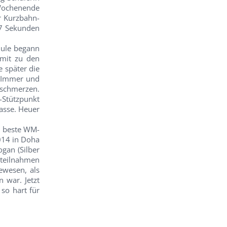
m Wochenende
r Kurzbahn-
67 Sekunden
chule begann
 mit zu den
e später die
. Immer und
schmerzen.
a-Stützpunkt
lasse. Heuer
r beste WM-
2014 in Doha
gan (Silber
lteilnahmen
ewesen, als
 war. Jetzt
so hart für