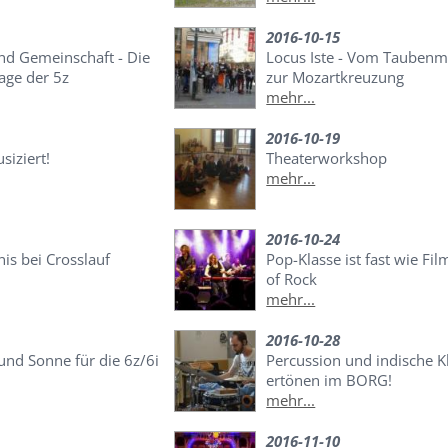
2016-10-15
nd Gemeinschaft - Die
Locus Iste - Vom Taubenm
age der 5z
zur Mozartkreuzung
mehr...
2016-10-19
siziert!
Theaterworkshop
mehr...
2016-10-24
nis bei Crosslauf
Pop-Klasse ist fast wie Fi
of Rock
mehr...
2016-10-28
und Sonne für die 6z/6i
Percussion und indische K
ertönen im BORG!
mehr...
2016-11-10