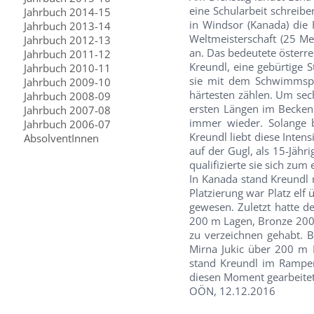
eine Schularbeit schreibe
Jahrbuch 2014-15
in Windsor (Kanada) die 
Jahrbuch 2013-14
Weltmeisterschaft (25 M
Jahrbuch 2012-13
an. Das bedeutete österre
Jahrbuch 2011-12
Kreundl, eine gebürtige S
Jahrbuch 2010-11
sie mit dem Schwimmspo
Jahrbuch 2009-10
härtesten zählen. Um sec
Jahrbuch 2008-09
ersten Längen im Becken
Jahrbuch 2007-08
immer wieder. Solange 
Jahrbuch 2006-07
Kreundl liebt diese Inten
AbsolventInnen
auf der Gugl, als 15-Jähr
qualifizierte sie sich zum
In Kanada stand Kreundl 
Platzierung war Platz el
gewesen. Zuletzt hatte d
200 m Lagen, Bronze 200
zu verzeichnen gehabt. 
Mirna Jukic über 200 m 
stand Kreundl im Rampenl
diesen Moment gearbeitet, 
OÖN, 12.12.2016