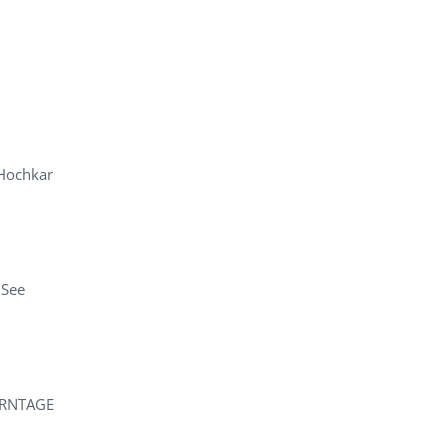
Hochkar
 See
ERNTAGE