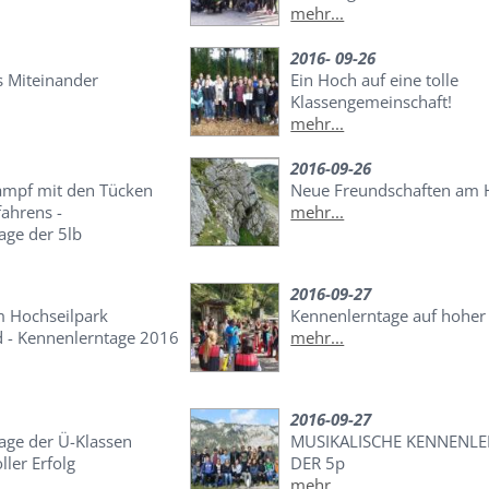
mehr...
2016- 09-26
s Miteinander
Ein Hoch auf eine tolle
Klassengemeinschaft!
mehr...
2016-09-26
ampf mit den Tücken
Neue Freundschaften am 
ahrens -
mehr...
age der 5lb
2016-09-27
 Hochseilpark
Kennenlerntage auf hoher
 - Kennenlerntage 2016
mehr...
b
2016-09-27
age der Ü-Klassen
MUSIKALISCHE KENNENL
ller Erfolg
DER 5p
mehr...