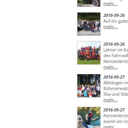
mehr...
2016-09-26
Auf ein gute
mehr...
2016-09-26
Lehrer im K
des Fahrradf
Kennenlernt
mehr...
2016-09-27
Abhängen im
Böhmerwald
5ka und 5k
mehr...
2016-09-27
Kennenlernt
waren ein vo
mehr...