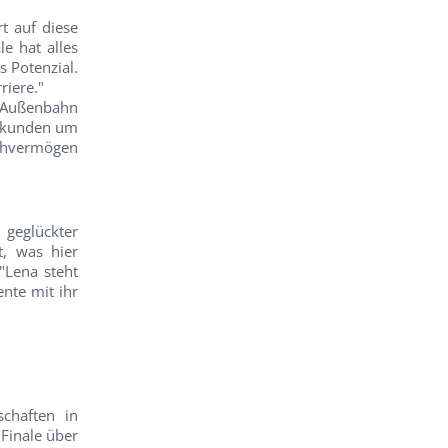
t auf diese
le hat alles
s Potenzial.
riere."
e Außenbahn
Sekunden um
tehvermögen
 geglückter
t, was hier
"Lena steht
nte mit ihr
schaften in
 Finale über