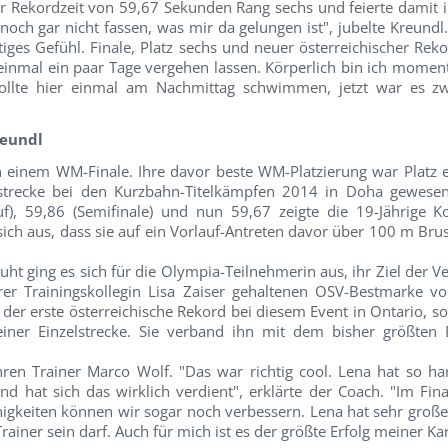
r Rekordzeit von 59,67 Sekunden Rang sechs und feierte damit i
noch gar nicht fassen, was mir da gelungen ist", jubelte Kreundl.
artiges Gefühl. Finale, Platz sechs und neuer österreichischer Re
 einmal ein paar Tage vergehen lassen. Körperlich bin ich moment
ollte hier einmal am Nachmittag schwimmen, jetzt war es z
reundl
n einem WM-Finale. Ihre davor beste WM-Platzierung war Platz el
strecke bei den Kurzbahn-Titelkämpfen 2014 in Doha gewesen
uf), 59,86 (Semifinale) und nun 59,67 zeigte die 19-Jährige K
ich aus, dass sie auf ein Vorlauf-Antreten davor über 100 m Brus
t ging es sich für die Olympia-Teilnehmerin aus, ihr Ziel der V
hrer Trainingskollegin Lisa Zaiser gehaltenen OSV-Bestmarke v
ur der erste österreichische Rekord bei diesem Event in Ontario, 
einer Einzelstrecke. Sie verband ihn mit dem bisher größten E
ren Trainer Marco Wolf. "Das war richtig cool. Lena hat so har
d hat sich das wirklich verdient", erklärte der Coach. "Im Fina
nigkeiten können wir sogar noch verbessern. Lena hat sehr große
 Trainer sein darf. Auch für mich ist es der größte Erfolg meiner Kar