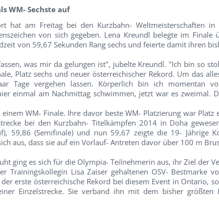
ls WM- Sechste auf
rt hat am Freitag bei den Kurzbahn- Weltmeisterschaften in
benszeichen von sich gegeben. Lena Kreundl belegte im Finale
rdzeit von 59,67 Sekunden Rang sechs und feierte damit ihren bi
assen, was mir da gelungen ist", jubelte Kreundl. "Ich bin so stolz
nale, Platz sechs und neuer österreichischer Rekord. Um das alle
ar Tage vergehen lassen. Körperlich bin ich momentan vol
 hier einmal am Nachmittag schwimmen, jetzt war es zweimal. D
 einem WM- Finale. Ihre davor beste WM- Platzierung war Platz e
strecke bei den Kurzbahn- Titelkämpfen 2014 in Doha gewesen
f), 59,86 (Semifinale) und nun 59,67 zeigte die 19- Jährige K
ich aus, dass sie auf ein Vorlauf- Antreten davor über 100 m Brus
t ging es sich für die Olympia- Teilnehmerin aus, ihr Ziel der 
rer Trainingskollegin Lisa Zaiser gehaltenen OSV- Bestmarke v
ur der erste österreichische Rekord bei diesem Event in Ontario, 
einer Einzelstrecke. Sie verband ihn mit dem bisher größten E