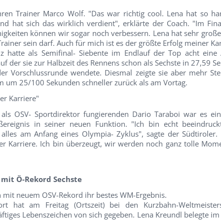
ren Trainer Marco Wolf. "Das war richtig cool. Lena hat so har
d hat sich das wirklich verdient", erklärte der Coach. "Im Fina
nigkeiten können wir sogar noch verbessern. Lena hat sehr große
 Trainer sein darf. Auch für mich ist es der größte Erfolg meiner Kar
nz hatte als Semifinal- Siebente im Endlauf der Top acht ein
 der sie zur Halbzeit des Rennens schon als Sechste in 27,59 
der Vorschlussrunde wendete. Diesmal zeigte sie aber mehr S
 m um 25/100 Sekunden schneller zurück als am Vortag.
er Karriere"
als OSV- Sportdirektor fungierenden Dario Taraboi war es ein
ereignis in seiner neuen Funktion. "Ich bin echt beeindruck
alles am Anfang eines Olympia- Zyklus", sagte der Südtiroler. 
r Karriere. Ich bin überzeugt, wir werden noch ganz tolle Mome
mit Ö-Rekord Sechste
ch mit neuem OSV-Rekord ihr bestes WM-Ergebnis.
rt hat am Freitag (Ortszeit) bei den Kurzbahn-Weltmeister
äftiges Lebenszeichen von sich gegeben. Lena Kreundl belegte im