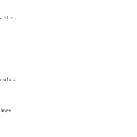
arkt bis
lm School
länge