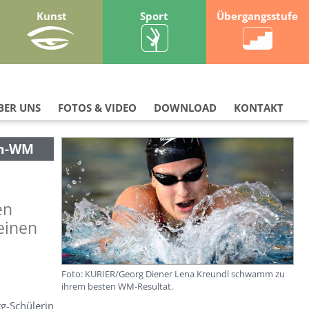
Kunst
Sport
Übergangsstufe
BER UNS
FOTOS & VIDEO
DOWNLOAD
KONTAKT
mm-WM
en
einen
Foto: KURIER/Georg Diener Lena Kreundl schwamm zu
ihrem besten WM-Resultat.
g-Schülerin