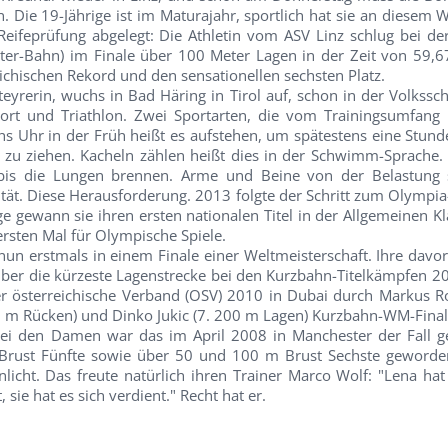
n. Die 19-Jährige ist im Maturajahr, sportlich hat sie an diese
Reifeprüfung abgelegt: Die Athletin vom ASV Linz schlug bei de
eter-Bahn) im Finale über 100 Meter Lagen in der Zeit von 59,
ichischen Rekord und den sensationellen sechsten Platz.
teyrerin, wuchs in Bad Häring in Tirol auf, schon in der Volkss
rt und Triathlon. Zwei Sportarten, die vom Trainingsumfang
hs Uhr in der Früh heißt es aufstehen, um spätestens eine Stund
 zu ziehen. Kacheln zählen heißt dies in der Schwimm-Sprache
bis die Lungen brennen. Arme und Beine von der Belastung 
sität. Diese Herausforderung. 2013 folgte der Schritt zum Olympi
ige gewann sie ihren ersten nationalen Titel in der Allgemeinen K
 ersten Mal für Olympische Spiele.
nun erstmals in einem Finale einer Weltmeisterschaft. Ihre davo
f über die kürzeste Lagenstrecke bei den Kurzbahn-Titelkämpfen 
er österreichische Verband (OSV) 2010 in Dubai durch Markus Ro
 m Rücken) und Dinko Jukic (7. 200 m Lagen) Kurzbahn-WM-Fina
Bei den Damen war das im April 2008 in Manchester der Fall g
Brust Fünfte sowie über 50 und 100 m Brust Sechste geworden
icht. Das freute natürlich ihren Trainer Marco Wolf: "Lena hat 
sie hat es sich verdient." Recht hat er.