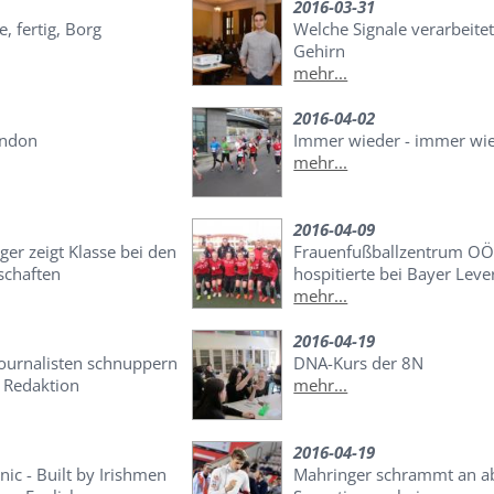
2016-03-31
e, fertig, Borg
Welche Signale verarbeite
Gehirn
mehr...
2016-04-02
ondon
Immer wieder - immer wi
mehr...
2016-04-09
ger zeigt Klasse bei den
Frauenfußballzentrum OÖ
schaften
hospitierte bei Bayer Lev
mehr...
2016-04-19
urnalisten schnuppern
DNA-Kurs der 8N
e Redaktion
mehr...
2016-04-19
nic - Built by Irishmen
Mahringer schrammt an a