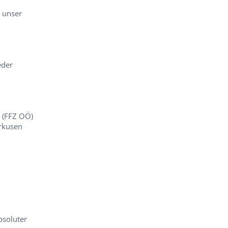
t unser
eder
 (FFZ OÖ)
erkusen
bsoluter