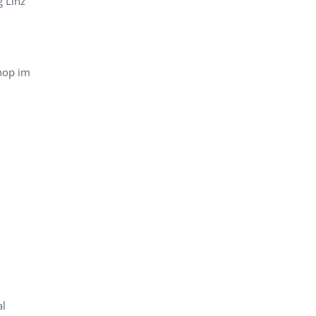
g Linz
hop im
al