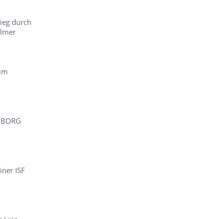
ieg durch
Elmer
 im
m BORG
iner ISF