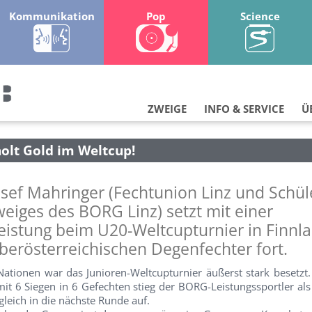
Kommunikation
Pop
Science
ZWEIGE
INFO & SERVICE
Ü
holt Gold im Weltcup!
sef Mahringer (Fechtunion Linz und Schül
eiges des BORG Linz) setzt mit einer
eistung beim U20-Weltcupturnier in Finnl
oberösterreichischen Degenfechter fort.
Nationen war das Junioren-Weltcupturnier äußerst stark besetzt.
it 6 Siegen in 6 Gefechten stieg der BORG-Leistungssportler a
gleich in die nächste Runde auf.