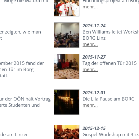
- Möge die Matura mit
Flüchtlingsprojekt am Bor
mehr...
2015-11-24
r zeigten, wie man
Ben Williams leitet Works
t
BORG Linz
mehr...
2015-11-27
ember 2015 fand der
Tag der offenen Tür 2015
enen Tür im Borg
mehr...
att.
2015-12-01
ur der OÖN hält Vortrag
Die Lila Pause am BORG
ierte Studenten und
mehr...
2015-12-15
de am Linzer
Gospel-Workshop mit 4re