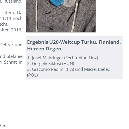
, Russland,
zittern. Da
 11:14 noch
echt.
aften 2016,
Ergebnis U20-Weltcup Turku, Finnland,
n Fehrer und
Herren-Degen
und Stefanie
1. Josef Mahringer (Fechtunion Linz)
 Schritt in
2. Gergely Siklosi (HUN)
3. Giacomo Paolini (ITA) und Maciej Bielec
(POL)
 7im