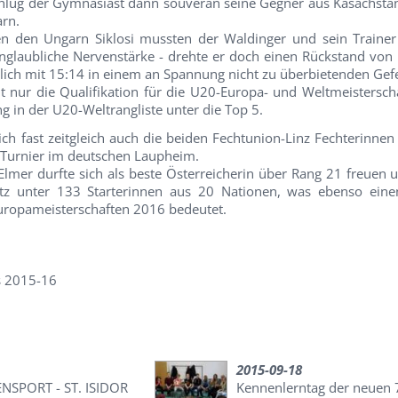
chlug der Gymnasiast dann souverän seine Gegner aus Kasachstan
arn.
en den Ungarn Siklosi mussten der Waldinger und sein Trainer 
nglaubliche Nervenstärke - drehte er doch einen Rückstand von
lich mit 15:14 in einem an Spannung nicht zu überbietenden Gef
ht nur die Qualifikation für die U20-Europa- und Weltmeistersch
 in der U20-Weltrangliste unter die Top 5.
ich fast zeitgleich auch die beiden Fechtunion-Linz Fechterinne
Turnier im deutschen Laupheim.
 Elmer durfte sich als beste Österreicherin über Rang 21 freuen 
tz unter 133 Starterinnen aus 20 Nationen, was ebenso einen
uropameisterschaften 2016 bedeutet.
s 2015-16
2015-09-18
NSPORT - ST. ISIDOR
Kennenlerntag der neuen