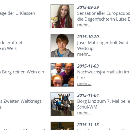
2015-09-29
age der Ü-Klassen
Sensationeller Europacups
die Degenfechterin Luise 
mehr...
2015-10-20
de eröffnet
Josef Mahringer holt Gold
 in Wels
Weltcup!
mehr...
2015-11-03
 Borg reinen Wein ein
Nachwuchsjournalistin i
Linz
mehr...
2015-11-04
es Zweiten Weltkriegs
Borg Linz zum 7. Mal bei e
z
Schul-WM
mehr...
2015-11-13