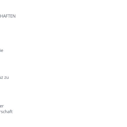
CHAFTEN
ie
uz zu
er
schaft