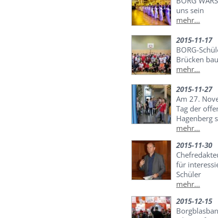
BORG WARS 
uns sein
mehr...
2015-11-17
BORG-Schüle
Brücken bau
mehr...
2015-11-27
Am 27. Nov
Tag der off
Hagenberg st
mehr...
2015-11-30
Chefredakte
für interess
Schüler
mehr...
2015-12-15
Borgblasban