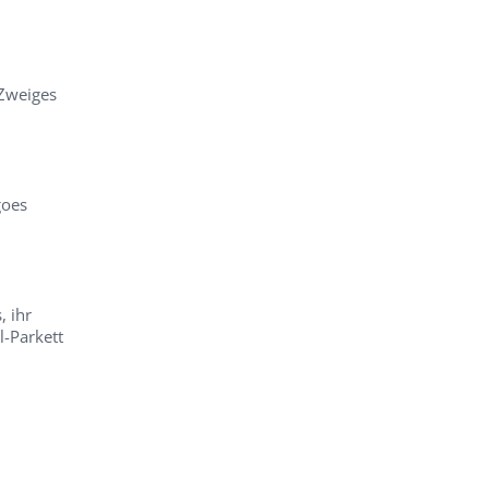
Zweiges
goes
, ihr
l-Parkett