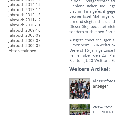
In den Direktgefechten s
Jahrbuch 2014-15
Finnland, Italien und Ung
Jahrbuch 2013-14
Erst im Finalgefecht geg
Jahrbuch 2012-13
bewies Josef Mahringer u
Jahrbuch 2011-12
um und siegte schlussend
Jahrbuch 2010-11
Dieser Sieg bedeutet nic
Jahrbuch 2009-10
sondern auch einen Sprung
Jahrbuch 2008-09
Ausgezeichnet schlugen s
Jahrbuch 2007-08
Elmer beim U20-Weltcup-
Jahrbuch 2006-07
Die erst 15-jährige Luise
AbsolventInnen
Fehrer über den 23. Pla
Richtung U20-Welt-und E
Weitere Artikel:
Klassenfoto
anzeigen...
2015-09-17
BEHINDERTE