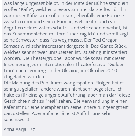
was lange ungesagt bleibt. In der Mitte der Bühne stand ein
großer "Käfig", welcher Gregors Zimmer darstellte. Für ihn
war dieser Käfig sein Zufluchtsort, ebenfalls eine Barriere
zwischen ihm und seiner Familie, welche ihn auch vor
Angriffen seines Vaters schützt. Und wie schon erwähnt, ist
das Zusammenleben mit ihm "unerträglich" und somit sagt
seine Schwester, dass "es weg müsse. Der Tod Gregor
Samsas wird sehr interessant dargestellt. Das Ganze Stück,
welches sehr schwer umzusetzen ist, ist sehr gut inszeniert
worden. Die Theatergruppe Tabor wurde sogar mit dieser
Inszenierung zum Internationalen Theaterfestival "Golden
Lion" nach Lemberg, in der Ukraine, im Oktober 2010
eingeladen worden.
Die Meinung des Publikums war gespalten. Einigen hat es
sehr gut gefallen, andere waren nicht sehr begeistert. Ich
halte es für eine gelungene Aufführung, aber man darf diese
Geschichte nicht zu "real" sehen. Die Verwandlung in einen
Käfer ist nur eine Metapher um seine innere "Eingeengtheit"
darzustellen. Aber auf alle Fälle ist Aufführung sehr
sehenswert!
Anna Varjai, 7z