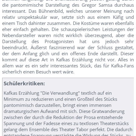
die pantomimische Darstellung des Gregor Samsa durchaus
interessant. Das Bühnenbild, welches unserer Meinung nach
relativ unspektakulär war, setzte sich aus einem Käfig und
einem Tisch dahinter zusammen. Die Kostüme waren ebenfalls
eher einfach gehalten. Die schauspielerischen Leistungen der
Nebendarsteller waren nicht wirklich überzeugend, aber die
Darstellung des Protagonisten hat uns jedoch sehr
beeindruckt. Äußerst faszinierend war der Schluss gestaltet,
der dem Anfang glich und ein offenes Ende darstellt. Dieser
kommt auf diese Art in Kafkas Erzählung nicht vor. Alles in
allem war es ein sehr interessantes Stück, das für Kafka-Fans
sicherlich einen Besuch wert wäre.
Schülerkritiken:
Kafkas Erzählung "Die Verwandlung" textlich auf ein
Minimum zu reduzieren und einen Großteil des Stücks
pantomimisch darzustellen, bringt einen immensen
dramaturgischen Aufwand mit sich. Diese Gratwanderung
zwischen der durch die Reduktion der Prosa entstehende
Spannung und der Fadesse eines zu textlosen Theaterstücks
gelang dem Ensemble des Theater Tabor perfekt. Die dadurch
entstandene Spannung verstärkte die Wirkung des Stücks, zu