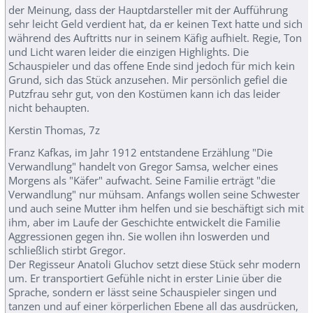
der Meinung, dass der Hauptdarsteller mit der Aufführung
sehr leicht Geld verdient hat, da er keinen Text hatte und sich
während des Auftritts nur in seinem Käfig aufhielt. Regie, Ton
und Licht waren leider die einzigen Highlights. Die
Schauspieler und das offene Ende sind jedoch für mich kein
Grund, sich das Stück anzusehen. Mir persönlich gefiel die
Putzfrau sehr gut, von den Kostümen kann ich das leider
nicht behaupten.
Kerstin Thomas, 7z
Franz Kafkas, im Jahr 1912 entstandene Erzählung "Die
Verwandlung" handelt von Gregor Samsa, welcher eines
Morgens als "Käfer" aufwacht. Seine Familie erträgt "die
Verwandlung" nur mühsam. Anfangs wollen seine Schwester
und auch seine Mutter ihm helfen und sie beschäftigt sich mit
ihm, aber im Laufe der Geschichte entwickelt die Familie
Aggressionen gegen ihn. Sie wollen ihn loswerden und
schließlich stirbt Gregor.
Der Regisseur Anatoli Gluchov setzt diese Stück sehr modern
um. Er transportiert Gefühle nicht in erster Linie über die
Sprache, sondern er lässt seine Schauspieler singen und
tanzen und auf einer körperlichen Ebene all das ausdrücken,