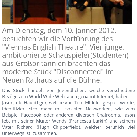
Am Dienstag, dem 10. Jänner 2012,
besuchten wir die Vorführung des
"Viennas English Theatre". Vier junge,
ambitionierte Schauspieler(Studenten)
aus Großbritannien brachten das
moderne Stück "Disconnected" im
Neuen Rathaus auf die Bühne.
Das Stück handelt von Jugendlichen, welche verschiedene
Bezüge zum World Wide Web, auch genannt Internet, haben.
Jason, die Hauptfigur, welche von Tom Middler gespielt wurde,
identifiziert sich mehr mit sozialen Netzwerken, wie zum
Beispiel Facebook oder anderen diversen Chatrooms. Jason
lebt mit seiner Mutter Wendy (Francesca Larkin) und seinem
Vater Richard (Hugh Chipperfield), welcher beruflich viel
unterwegs ist, zusammen.