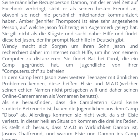
Seine männliche Bezugsperson Damon, mit der er viel Zeit auf
Facebook verbringt, sieht er als seinen besten Freund an,
obwohl sie noch nie persönlich miteinander kommuniziert
haben. Amber (Jennifer Thompson) ist eine sehr angesehene
Person, auf welche Jason frühzeitig ein Augenmerk gelegt hat.
Sie gilt nicht als die Klügste und sucht daher Hilfe und findet
diese bei Jason, der ihr prompt Nachhilfe in Deutsch gibt.
Wendy macht sich Sorgen um ihren Sohn Jason und
recherchiert daher im Internet nach Hilfe, um ihn von seinem
Computer zu distanzieren. Sie findet Rat bei Carol, die ein
Camp gegründet hat, um Jugendliche von ihrer
"Computersucht" zu befreien.
In dem Camp lernt Jason zwei weitere Teenager mit ähnlichen
Problemen kennen, diese heißen Ellsie und M.A.D.(welcher
seinen echten Namen nicht preisgeben will und daher seinen
Online-Gamernamen als Vornamen benutzt).
Als sie herausfinden, dass die Campleiterin Carol keine
studierte Betreuerin ist, hauen die Jugendlichen aus dem Camp
"Disco" ab. Allerdings kommen sie nicht weit, da sich Elsie
verletzt. In dieser heiklen Situation kommen die drei ins Reden.
Es stellt sich heraus, dass M.A.D in Wirklichkeit Damon ist,
Jasons Chatfreund, und warum Elsie und Damon ins Camp
kamen.