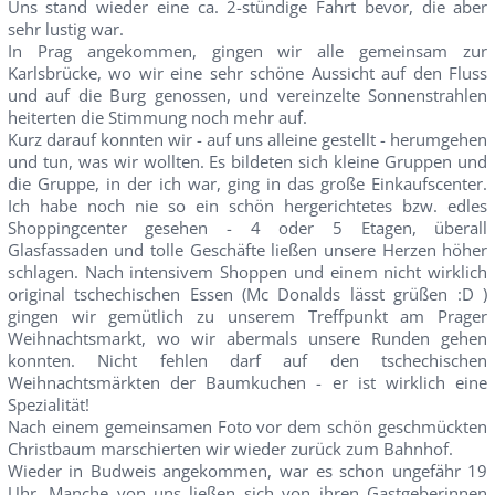
Uns stand wieder eine ca. 2-stündige Fahrt bevor, die aber
sehr lustig war.
In Prag angekommen, gingen wir alle gemeinsam zur
Karlsbrücke, wo wir eine sehr schöne Aussicht auf den Fluss
und auf die Burg genossen, und vereinzelte Sonnenstrahlen
heiterten die Stimmung noch mehr auf.
Kurz darauf konnten wir - auf uns alleine gestellt - herumgehen
und tun, was wir wollten. Es bildeten sich kleine Gruppen und
die Gruppe, in der ich war, ging in das große Einkaufscenter.
Ich habe noch nie so ein schön hergerichtetes bzw. edles
Shoppingcenter gesehen - 4 oder 5 Etagen, überall
Glasfassaden und tolle Geschäfte ließen unsere Herzen höher
schlagen. Nach intensivem Shoppen und einem nicht wirklich
original tschechischen Essen (Mc Donalds lässt grüßen :D )
gingen wir gemütlich zu unserem Treffpunkt am Prager
Weihnachtsmarkt, wo wir abermals unsere Runden gehen
konnten. Nicht fehlen darf auf den tschechischen
Weihnachtsmärkten der Baumkuchen - er ist wirklich eine
Spezialität!
Nach einem gemeinsamen Foto vor dem schön geschmückten
Christbaum marschierten wir wieder zurück zum Bahnhof.
Wieder in Budweis angekommen, war es schon ungefähr 19
Uhr. Manche von uns ließen sich von ihren Gastgeberinnen