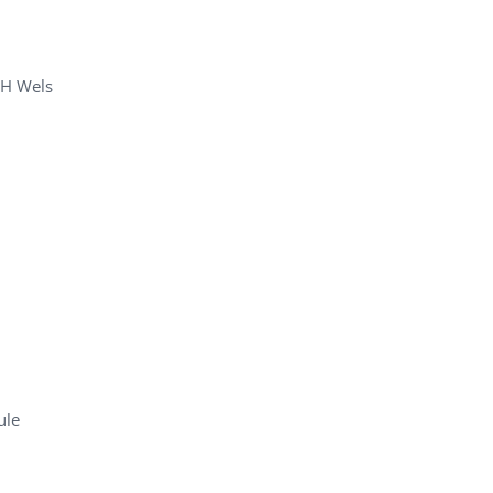
FH Wels
ule