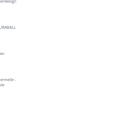
endesign
TURABALL
ten
ermeile -
ule