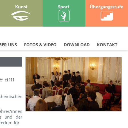
Kunst
Sport
Übergangsstufe
BER UNS
FOTOS & VIDEO
DOWNLOAD
KONTAKT
ie am
 chemischen
hrer/innen
O) und der
terium für