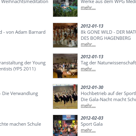
le Weihnachtsmeditation
Werke aus dem WPG Medi
mehr...
2012-01-13
d - von Adam Barnard
8k GONE WILD - DER MA
DES BORG HAGENBERG
mehr...
2012-01-13
ranstaltung der Young
Tag der Naturwissenschaf
ntists (YPS 2011)
mehr...
2012-01-30
 - Die Verwandlung
Hochbetrieb auf der Sportl
Die Gala-Nacht macht Sch
mehr...
2012-02-03
chte machen Schule
Sport Gala
mehr...