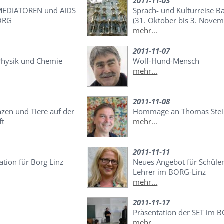
2011-11-03
MEDIATOREN und AIDS
Sprach- und Kulturreise B
ORG
(31. Oktober bis 3. Nove
mehr...
2011-11-07
Physik und Chemie
Wolf-Hund-Mensch
mehr...
2011-11-08
anzen und Tiere auf der
Hommage an Thomas Stei
ft
mehr...
2011-11-11
tion für Borg Linz
Neues Angebot für Schüle
Lehrer im BORG-Linz
mehr...
2011-11-17
g
Präsentation der SET im 
mehr...