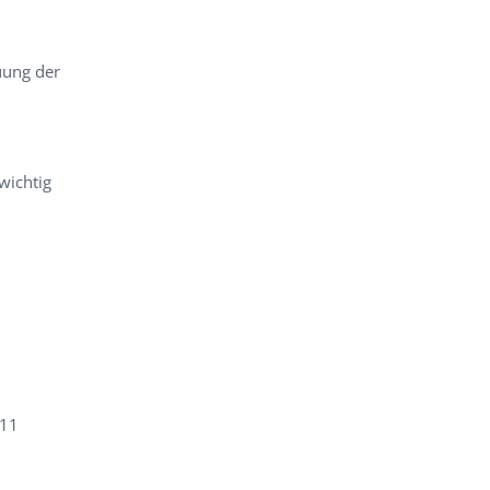
uung der
wichtig
011