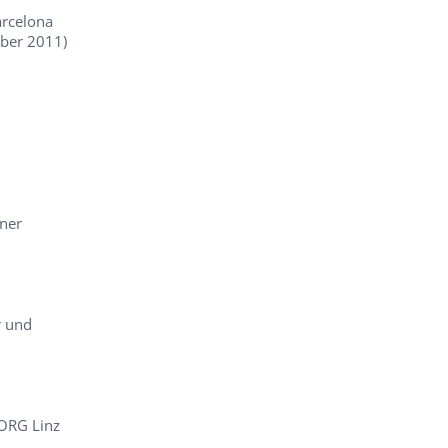
arcelona
mber 2011)
ner
r und
BORG Linz