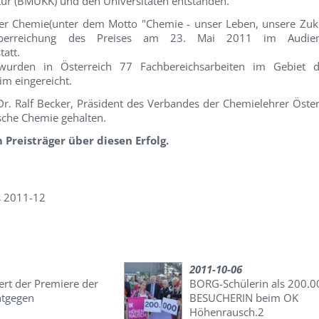
ltur (BMUKK) und den Universitäten entstanden.
 der Chemie(unter dem Motto "Chemie - unser Leben, unsere Zuk
 Überreichung des Preises am 23. Mai 2011 im Audien
tatt.
wurden in Österreich 77 Fachbereichsarbeiten im Gebiet 
im eingereicht.
r. Ralf Becker, Präsident des Verbandes der Chemielehrer Öster
ische Chemie gehalten.
Preisträger über diesen Erfolg.
s 2011-12
2011-10-06
ert der Premiere der
BORG-Schülerin als 200.0
ntgegen
BESUCHERIN beim OK
Höhenrausch.2