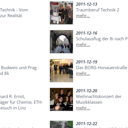
2011-12-13
Technik - Vom
Traumberuf Technik 2
ur Realität
mehr...
2011-12-16
Schulausflug der 8i nach 
mehr...
2011-12-19
- Budweis und Prag
Das BORG Honauerstraße s
nd 8k
mehr...
2011-12-20
hard R. Ernst,
Weihnachtskonzert der
äger für Chemie, ETH-
Musikklassen
Besuch in Linz
mehr...
2011-12-22