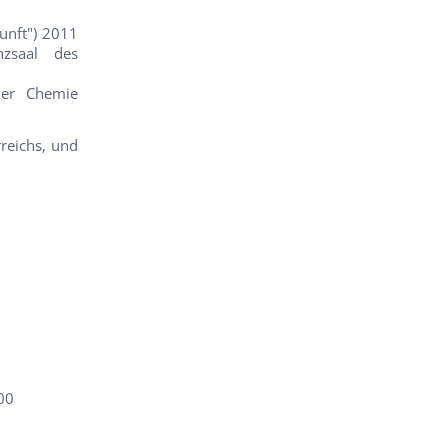
unft") 2011
zsaal des
der Chemie
reichs, und
00