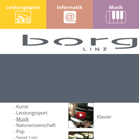
Leistungssport
Informatik
Musik
Fotos & Videos
Galerie Musik
Klassenfotos ...
Zweig-Galerien ...
Conquest of Paradi
Informatik
und Ensembleprob
-
Kommunikation
-
Kunst
-
Leistungssport
-
Klavier
Musik
-
Naturwissenschaft
-
Pop
-
Sport Linz
-