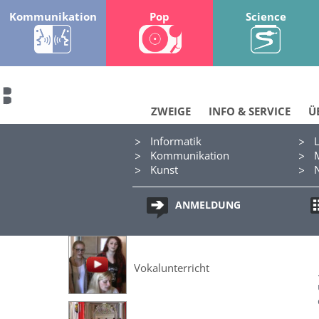
Kommunikation
Pop
Science
ZWEIGE
INFO & SERVICE
Ü
Informatik
Kommunikation
Kunst
se – Chor
Saxophon
ANMELDUNG
e
Vokalunterricht