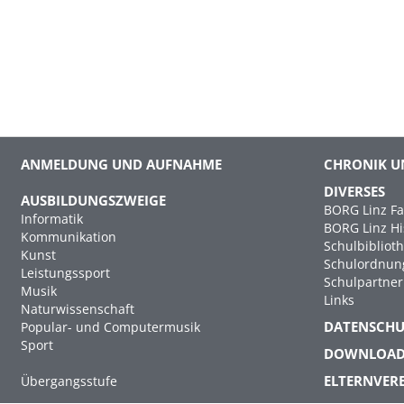
ANMELDUNG UND AUFNAHME
CHRONIK U
DIVERSES
AUSBILDUNGSZWEIGE
BORG Linz Fa
Informatik
BORG Linz Hi
Kommunikation
Schulbibliot
Kunst
Schulordnun
Leistungssport
Schulpartner
Musik
Links
Naturwissenschaft
DATENSCH
Popular- und Computermusik
Sport
DOWNLOA
ELTERNVER
Übergangsstufe