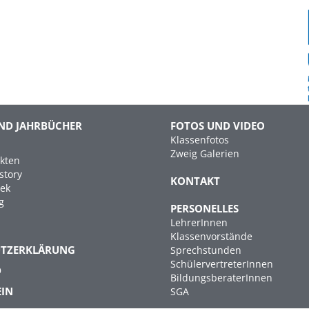
ND JAHRBÜCHER
FOTOS UND VIDEO
Klassenfotos
Zweig Galerien
kten
story
KONTAKT
hek
g
PERSONELLES
LehrerInnen
Klassenvorstände
UTZERKLÄRUNG
Sprechstunden
SchülervertreterInnen
D
BildungsberaterInnen
EIN
SGA