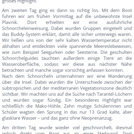
großes Highlight.
Am zweiten Tag ging es dann so richtig los. Mit dem Boot
fuhren wir am frühen Vormittag auf die unbewohnte Insel
Plavnik. Dort erhielten wir eine ausführliche
Schnorcheleinweisung. Dabei wurden Gruppen eingeteilt und
das Buddy-System erklärt, damit alle sicher unterwegs waren.
Wir ließen uns von der sehr kalten Wassertemperatur nicht
abhalten und entdeckten viele spannende Meereslebewesen,
wie zum Beispiel Seegurken oder Seesterne. Die geschulten
Schnorchelguides tauchten außerdem einige Tiere an die
Wasseroberfläche, sodass wir diese aus nächster Nähe
betrachten und manche sogar vorsichtig anfassen konnten.
Nach dem Schnorcheln unternahmen wir eine Wanderung
über die Insel. Dabei wurden die Unterschiede zwischen der
subtropischen und der mediterranen Vegetationszone deutlich
sichtbar. Wir machten uns auf die Suche nach Tarantel-Löchern
und wurden sogar fündig. Ein besonderes Highlight war
schließlich die Mako-Höhle. Zehn mutige Schülerinnen und
Schüler wagten den Sprung in das nur 13 Grad kalte, aber
glasklare Wasser – und das ganz ohne Neoprenanzug.
Am dritten Tag wurde wieder viel geschnorchelt, diesmal
jedoch direkt vom Boot aus an einer Steilwand. Dort