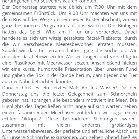
herumgehen und Souvenirs kaufen konnten.
Der Donnerstag startete wie üblich um 7:30 Uhr mit dem
gemeinsamen Frühstück. Um 9:00 Uhr machten wir uns mit
dem Bus auf den Weg zu einem neuen Küstenabschnitt, wo ein
ganz besonderes Programm auf uns wartete. Die Biologen
hatten das Spiel „Who am I“ für uns vorbereitet. Dabei
handelte es sich um witzig gestaltete Rätsel-Fließtexte, durch
die wir verschiedene Meeresbewohner erraten mussten.
Sobald wir das Tier erraten hatten, ging die Suche los: Wir
mussten das Lebewesen im Wasser fangen und vorsichtig in
eine Plastikbox mit Meerwasser setzen. Anschließend hielten
wir eine kurze, humorvolle Präsentation über unseren Fund
und gaben die Box in der Runde herum, damit jeder das Tier
aus der Nähe betrachten konnte.
Danach hieß es ein letztes Mal: Ab ins Wasser! Da der
Donnerstag uns die letzte Gelegenheit zum Schnorcheln
geboten hat, sprangen alle besonders motiviert ins Meer. Die
Highlights des Tages ließen nicht lange auf sich warten, neben
einem faszinierenden Meerhasen entdeckten wir sogar einen
echten Oktopus! Diese besonderen Sichtungen waren,
zusammen mit vielen anderen großartigen
Unterwasserlebewesen, der perfekte und erfreuliche Abschluss
für unsere Schnorchelexkursionen. Am selben Abend hieß es