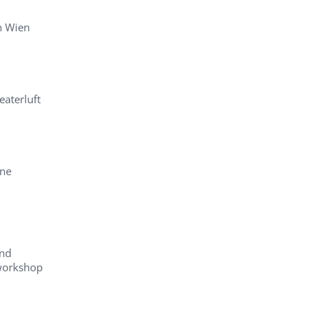
n Wien
aterluft
ine
und
workshop