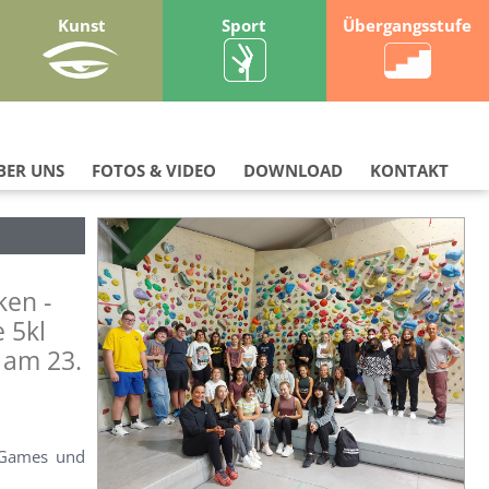
Kunst
Sport
Übergangsstufe
BER UNS
FOTOS & VIDEO
DOWNLOAD
KONTAKT
ken -
 5kl
 am 23.
n-Games und