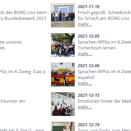
2021-11-16
ritt des BORG Linz beim
Frisch geprüft: Schiedsric
try-Bundesbewerb 2021
für Schach am BORG Linz
mehr...
2021-12-05
hte unseres
Sprachen-WPGs im K-Zwei
des
Tschechisch lernen
mehr...
2021-12-06
Gs im K-Zweig: Ciao a
Sprachen-WPGs im K-Zweig
español!
mehr...
2021-12-15
chturnier am
Emotionen hinter der Mas
mehr...
2021-12-19
IELFALT: Die Ü - eine
Tipps und Tricks zum Meis