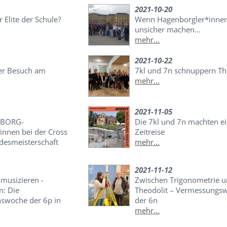
2021-10-20
r Elite der Schule?
Wenn Hagenborgler*inne
unsicher machen...
mehr...
2021-10-22
er Besuch am
7kl und 7n schnuppern The
G
mehr...
2021-11-05
e BORG-
Die 7kl und 7n machten e
innen bei der Cross
Zeitreise
desmeisterschaft
mehr...
2021-11-12
- musizieren -
Zwischen Trigonometrie 
: Die
Theodolit – Vermessungs
swoche der 6p in
der 6n
mehr...