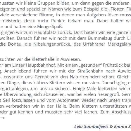
ussten wir kleine Gruppen bilden, um dann gegen die anderen 
eigenen und speziellen Namen wie zum Beispiel die „Flotten Fli
 viele verschiedene Räume, in denen man Aufgaben lösen muss
meisterte, desto mehr Punkte bekam man. Dabei halfen wir
 an und hatten eine Menge Spaß.
ingen wir zum Hauptplatz zurück. Dort hatten wir eine ganze S
wollten. Danach fuhren wir noch mit dem Bummelzug durch L
ie Donau, die Nibelungenbrücke, das Urfahraner Marktgelän
suchten wir die Kletterhalle in Auwiesen.
Uhr am Linzer Hauptbahnhof. Mit einem „gesunden“ Frühstück be
ag. Anschließend fuhren wir mit der Straßenbahn nach Auwie
n, erwartete uns Gernot von den Naturfreunden schon. Gleic
sten Dinge, die wir übers Klettern wissen mussten. Danach ging es
rgurt anlegen, um uns zu sichern. Einige Male kletterten wir mi
 Überwindung, sich abzuseilen, war bei vielen riesengroß. Ger
s Seil loszulassen und vom Automaten wieder nach unten trans
n verbrachten wir in der Halle. Beim Klettern unterstützten w
nander gut kennen und mussten sehr viel lachen. Zum Abschlus
en.
Lela Sumbuljevic & Emma Z