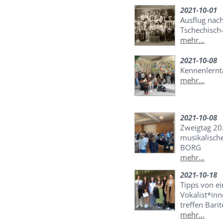
2021-10-01
Ausflug nac
Tschechisch
mehr...
2021-10-08
Kennenlernt
mehr...
2021-10-08
Zweigtag 20
musikalisch
BORG
mehr...
2021-10-18
Tipps von e
Vokalist*in
treffen Bar
mehr...