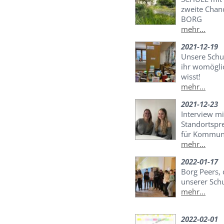
zweite Chan
BORG
mehr...
2021-12-19
Unsere Schu
ihr womögli
wisst!
mehr...
2021-12-23
Interview mi
Standortspr
für Kommuni
mehr...
2022-01-17
Borg Peers,
unserer Sch
mehr...
2022-02-01