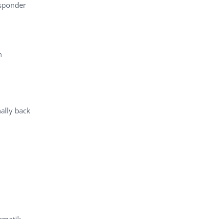
esponder
n
lly back