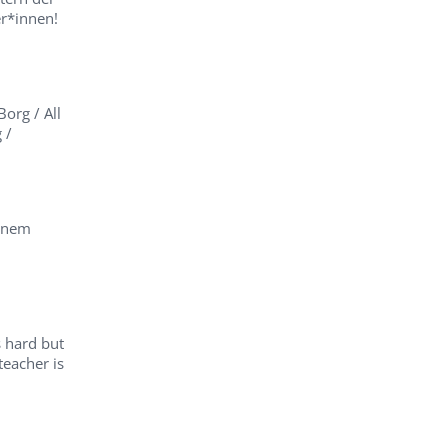
er*innen!
Borg / All
 /
einem
s hard but
teacher is