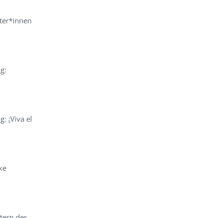
hter*innen
g:
: ¡Viva el
ke
tern der