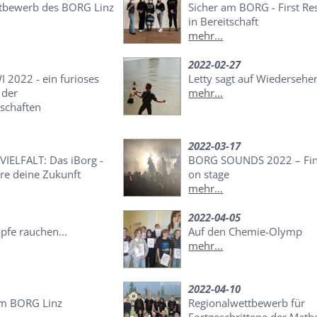
ttbewerb des BORG Linz
Sicher am BORG - First R
in Bereitschaft
mehr...
2022-02-27
 2022 - ein furioses
Letty sagt auf Wiedersehe
 der
mehr...
schaften
2022-03-17
VIELFALT: Das iBorg -
BORG SOUNDS 2022 – Fina
e deine Zukunft
on stage
mehr...
2022-04-05
pfe rauchen...
Auf den Chemie-Olymp
mehr...
2022-04-10
am BORG Linz
Regionalwettbewerb für