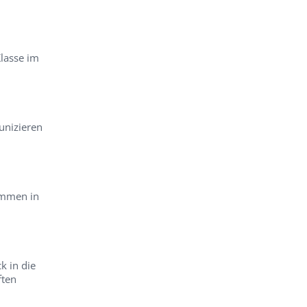
lasse im
nizieren
ommen in
k in die
ften