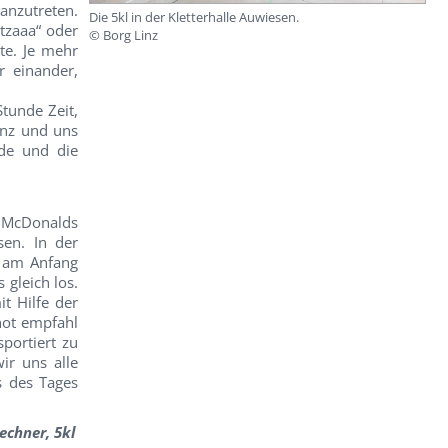
anzutreten.
Die 5kl in der Kletterhalle Auwiesen.
tzaaa“ oder
© Borg Linz
te. Je mehr
 einander,
tunde Zeit,
inz und uns
de und die
i McDonalds
sen. In der
h am Anfang
 gleich los.
t Hilfe der
not empfahl
portiert zu
ir uns alle
s des Tages
echner, 5kl