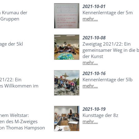
2021-10-01
h Krumau der
Kennenlerntage der 5m
-Gruppen
mehr...
2021-10-08
age der 5kl
Zweigtag 2021/22: Ein
gemeinsamer Weg in die b
der Kunst
mehr...
2021-10-16
21/22: Ein
Kennenlerntage der 5lb
es Willkommen im
mehr...
2021-10-19
inem Weltstar:
Kunsttage der 8z
nen des M-Zweiges
mehr...
iton Thomas Hampson