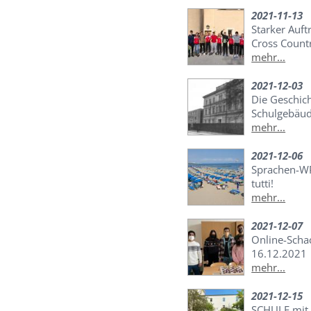
2021-11-13
Starker Auft
Cross Coun
mehr...
2021-12-03
Die Geschic
Schulgebäu
mehr...
2021-12-06
Sprachen-WP
tutti!
mehr...
2021-12-07
Online-Scha
16.12.2021
mehr...
2021-12-15
SCHULE mit V