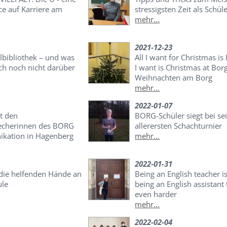
ce auf Karriere am
stressigsten Zeit als Schül
mehr...
2021-12-23
lbibliothek – und was
All I want for Christmas is 
ch noch nicht darüber
I want is Christmas at Borg
Weihnachten am Borg
mehr...
2022-01-07
t den
BORG-Schüler siegt bei s
echerinnen des BORG
allerersten Schachturnier
kation in Hagenberg
mehr...
2022-01-31
 die helfenden Hände an
Being an English teacher i
ule
being an English assistant 
even harder
mehr...
2022-02-04