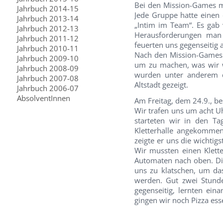
Bei den Mission-Games m
Jahrbuch 2014-15
Jede Gruppe hatte einen 
Jahrbuch 2013-14
„Intim im Team“. Es gab
Jahrbuch 2012-13
Herausforderungen man 
Jahrbuch 2011-12
feuerten uns gegenseitig
Jahrbuch 2010-11
Nach den Mission-Games g
Jahrbuch 2009-10
um zu machen, was wir 
Jahrbuch 2008-09
wurden unter anderem d
Jahrbuch 2007-08
Altstadt gezeigt.
Jahrbuch 2006-07
AbsolventInnen
Am Freitag, dem 24.9., be
Wir trafen uns um acht 
starteten wir in den T
Kletterhalle angekomme
zeigte er uns die wichtig
Wir mussten einen Klette
Automaten nach oben. Die
uns zu klatschen, um da
werden. Gut zwei Stunde
gegenseitig, lernten ei
gingen wir noch Pizza ess